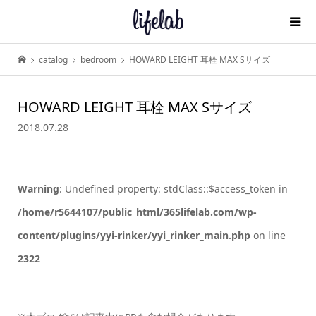
catalog
bedroom
HOWARD LEIGHT 耳栓 MAX Sサイズ
HOWARD LEIGHT 耳栓 MAX Sサイズ
2018.07.28
Warning
: Undefined property: stdClass::$access_token in
/home/r5644107/public_html/365lifelab.com/wp-
content/plugins/yyi-rinker/yyi_rinker_main.php
on line
2322