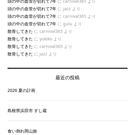
頭の中の血管が切れて7年
に
carnival365
より
頭の中の血管が切れて7年
に
jazz
より
頭の中の血管が切れて7年
に
carnival365
より
頭の中の血管が切れて7年
に
gulu
より
散骨してきた
に
carnival365
より
散骨してきた
に
yukiko
より
散骨してきた
に
carnival365
より
散骨してきた
に
jazz
より
最近の投稿
2026 夏の計画
島根県浜田市 すし蔵
食い倒れ岡山旅