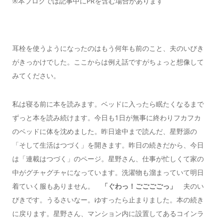
※本ブログでは記事中にPRを含む場合があります
耳栓を使うようになったのはもう何年も前のこと、夫のいびき
がきっかけでした。ここからは例え話ですがちょっと想像して
みてください。
私は寝る前に本を読みます。ベッドに入ったら眠たくなるまで
ずっと本を読み続けます。今日も1日が無事に終わりフカフカ
のベッドに体を沈めました。昨日途中まで読んだ、星野源の
「そして生活はつづく」を開きます。昨日の続きだから、今日
は「連載はつづく」のページ。星野さん、仕事が忙しくて家の
中がグチャグチャになっています。洗濯物も溜まっていて明日
着ていく服もありません。
「
ぐわっ！ごごごごっ」
夫のい
びきです。うるさいなー。ゆすったら止まりました。本の続き
に戻ります。星野さん、マンション内に設置してあるコインラ