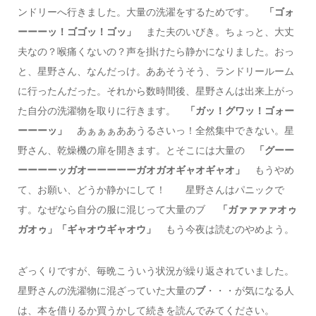
ンドリーへ行きました。大量の洗濯をするためです。
「
ゴォ
ーーーッ！ゴゴッ！ゴッ」
また夫のいびき。ちょっと、大丈
夫なの？喉痛くないの？声を掛けたら静かになりました。おっ
と、星野さん、なんだっけ。ああそうそう、ランドリールーム
に行ったんだった。それから数時間後、星野さんは出来上がっ
た自分の洗濯物を取りに行きます。
「ガッ！グワッ！ゴォー
ーーーッ」
あぁぁぁああうるさいっ！全然集中できない。星
野さん、乾燥機の扉を開きます。とそこには大量の
「グーー
ーーーーッガオーーーーーガオガオギャオギャオ」
もうやめ
て、お願い、どうか静かにして！ 星野さんはパニックで
す。なぜなら自分の服に混じって大量のブ
「ガァァァァオゥ
ガオゥ」「ギャオウギャオウ」
もう今夜は読むのやめよう。
ざっくりですが、毎晩こういう状況が繰り返されていました。
星野さんの洗濯物に混ざっていた大量の
ブ
・・・が気になる人
は、本を借りるか買うかして続きを読んでみてください。