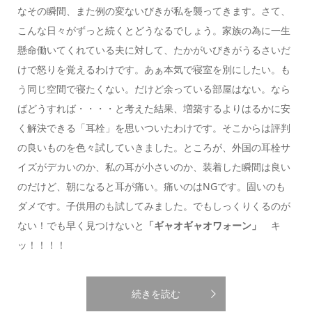
なその瞬間、また例の変ないびきが私を襲ってきます。さて、
こんな日々がずっと続くとどうなるでしょう。家族の為に一生
懸命働いてくれている夫に対して、たかがいびきがうるさいだ
けで怒りを覚えるわけです。あぁ本気で寝室を別にしたい。も
う同じ空間で寝たくない。だけど余っている部屋はない。なら
ばどうすれば・・・・と考えた結果、増築するよりはるかに安
く解決できる「耳栓」を思いついたわけです。そこからは評判
の良いものを色々試していきました。ところが、外国の耳栓サ
イズがデカいのか、私の耳が小さいのか、装着した瞬間は良い
のだけど、朝になると耳が痛い。痛いのはNGです。固いのも
ダメです。子供用のも試してみました。でもしっくりくるのが
ない！でも早く見つけないと
「ギャオギャオワォーン」
キ
ッ！！！！
続きを読む