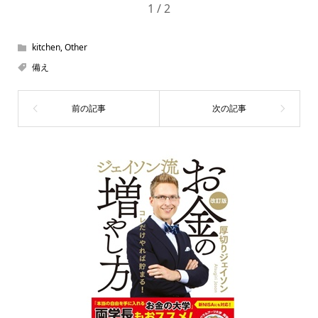
1 / 2
kitchen
,
Other
備え