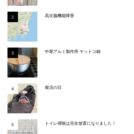
高次脳機能障害
2
中尾アルミ製作所 ヤットコ鍋
3
復活の日
4
トイレ掃除は完全放置になりました！
5