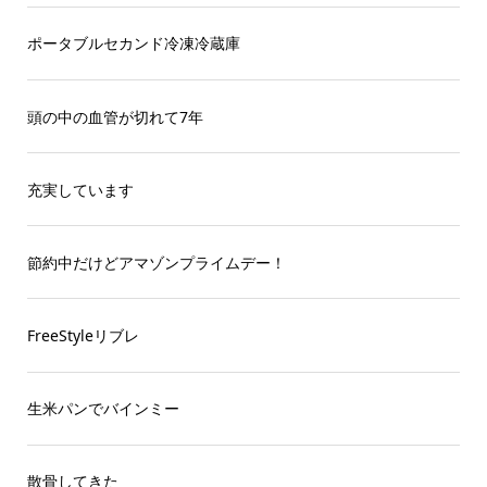
ポータブルセカンド冷凍冷蔵庫
頭の中の血管が切れて7年
充実しています
節約中だけどアマゾンプライムデー！
FreeStyleリブレ
生米パンでバインミー
散骨してきた