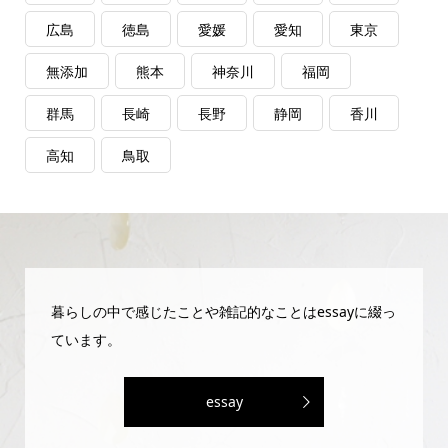
広島
徳島
愛媛
愛知
東京
無添加
熊本
神奈川
福岡
群馬
長崎
長野
静岡
香川
高知
鳥取
暮らしの中で感じたことや雑記的なことはessayに綴っ
ています。
essay