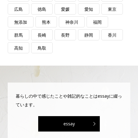
広島
徳島
愛媛
愛知
東京
無添加
熊本
神奈川
福岡
群馬
長崎
長野
静岡
香川
高知
鳥取
暮らしの中で感じたことや雑記的なことはessayに綴っ
ています。
essay