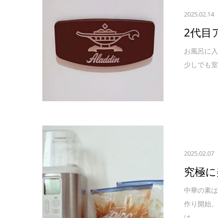
2025.02.14
2代目
お風呂に入
少しでも室
2025.02.07
究極に
中華の素は
作り開始
は...