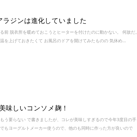
アラジンは進化していました
る前 脱衣所を暖めておこうとヒーターを付けたのに動かない。 何故だ
温を上げておきたくて お風呂のドアを開けてみたものの 気休め...
美味しいコンソメ麹！
もう要らない で書きましたが、コレが美味しすぎるので今年3度目の手
。でもヨーグルトメーカー使うので、他のも同時に作った方が良いので