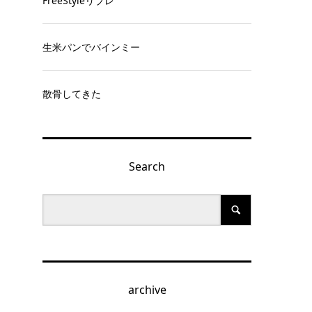
FreeStyleリブレ
生米パンでバインミー
さ
散骨してきた
Search
archive