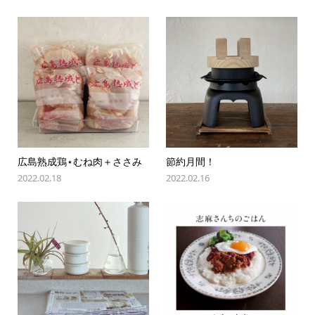
広島熟成鶏⋆むね肉＋ささみ
節約月間！
2022.02.18
2022.02.16