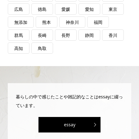
広島
徳島
愛媛
愛知
東京
無添加
熊本
神奈川
福岡
群馬
長崎
長野
静岡
香川
高知
鳥取
暮らしの中で感じたことや雑記的なことはessayに綴っ
ています。
essay