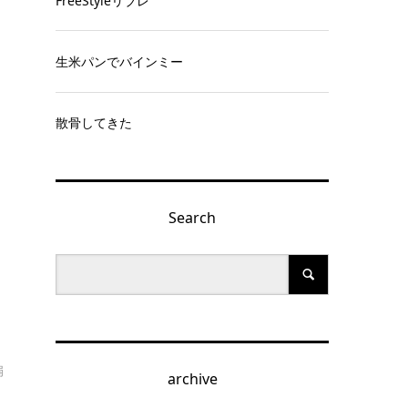
FreeStyleリブレ
生米パンでバインミー
本
る
散骨してきた
Search
扇
archive