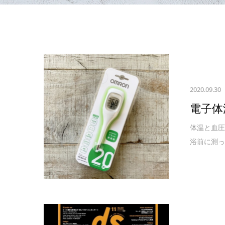
2020.09.30
電子体
体温と血圧
浴前に測っ