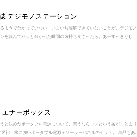
誌 デジモノステーション
いるようで分かっていない、いまいち理解できていないことが、デジモ
ョンを読んでハッと分かった瞬間の気持ち良さったら。あーすっきりし
TA エナーボックス
買うと決めたポータブル電源について、買うならコレという案がまとま
世界初！水に強いポータブル電源＋ソーラーパネルのセット。 単品もあ..