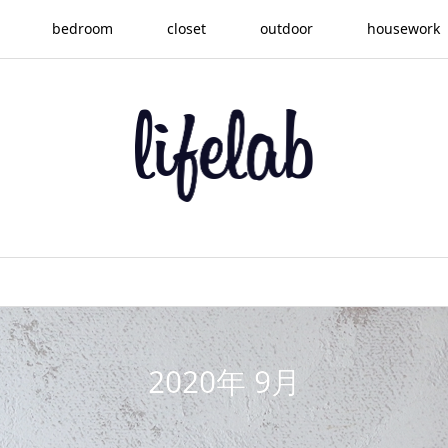
bedroom
closet
outdoor
housework
2020年 9月