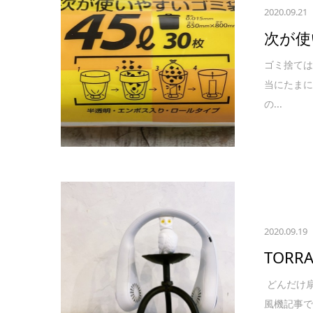
2020.09.21
次が使
ゴミ捨て
当にたま
の...
2020.09.19
TOR
どんだけ
風機記事で