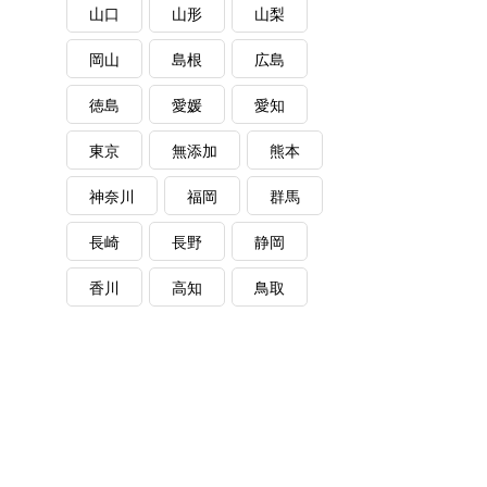
山口
山形
山梨
岡山
島根
広島
か
徳島
愛媛
愛知
東京
無添加
熊本
神奈川
福岡
群馬
長崎
長野
静岡
香川
高知
鳥取
繁