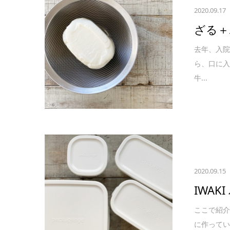
2020.09.17
ざる＋
去年、入
ら、口に入
牛...
2020.09.15
IWA
ここで紹
に作ってい