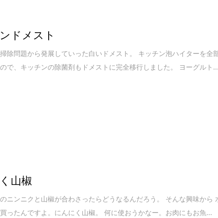
ンドメスト
掃除問題から発展していった白いドメスト。 キッチン泡ハイターを全
ので、キッチンの除菌剤もドメストに完全移行しました。 ヨーグルト..
く山椒
のニンニクと山椒が合わさったらどうなるんだろう。 そんな興味から 
買ったんですよ。にんにく山椒。 何に使おうかなー。お肉にもお魚...