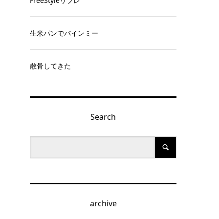
FreeStyleリブレ
生米パンでバインミー
散骨してきた
Search
archive