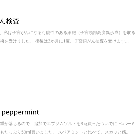
ん検査
7月、私は子宮がんになる可能性のある細胞（子宮頸部高度異形成）を取る
術を受けました。 術後は3か月に1度、子宮頸がん検査を受けます...
 peppermint
重が落ちるので、追加でエプソムソルトを3㎏買ったついでに ペパーミ
もたっぷり50ml買いました。 スペアミントと比べて、スカッと感...