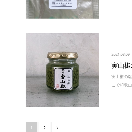
2021.08.09
実山椒
実山椒の塩
こで和歌山
1
2
