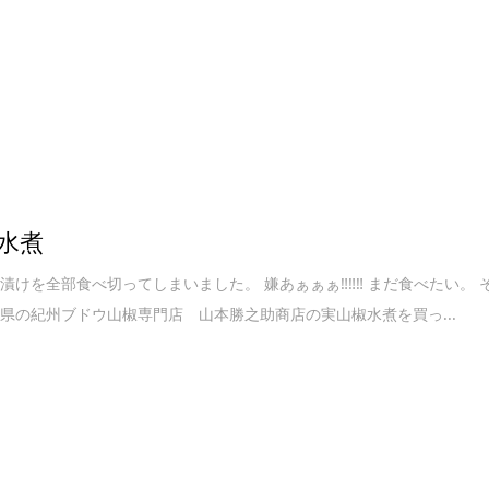
水煮
漬けを全部食べ切ってしまいました。 嫌あぁぁぁ‼‼‼ まだ食べたい。 
県の紀州ブドウ山椒専門店 山本勝之助商店の実山椒水煮を買っ...