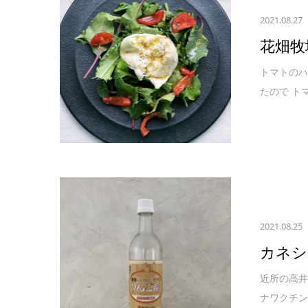
2021.08.27
花畑牧
トマトのハ
たので ト
2021.08.25
カネシ
近所の高井
ナワクチン