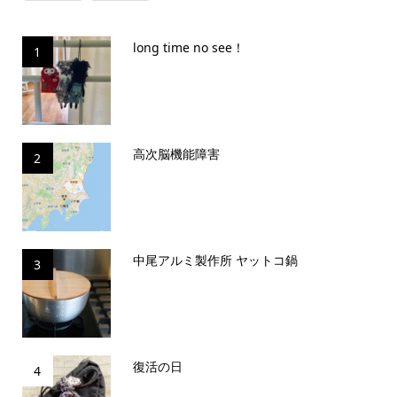
long time no see！
1
高次脳機能障害
2
中尾アルミ製作所 ヤットコ鍋
3
復活の日
4