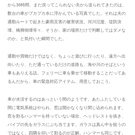
から36時間、まだ戻ってこられない夫から送られてきたのは、
数台の車がプカプカ水に浮かんでいる写真でした。それは夫の
通勤ルートで起きた豪雨災害の被害状況。河川氾濫、堤防決
壊、橋脚倒壊等々、そうか、家の場所だけで判断してはダメな
のか。と気付いた瞬間でした。
通勤や買物だけではなく、ちょっと遊びに行ったり、遠方へ出
向いたり、ただ通っているだけの道路も、海や川のそばという
事もありえる話。フェリーに車を乗せて移動することだってあ
るんだから、車の緊急対応アイテム、用意しておこう。
車が水没するのはあっという間のようです。あたふたしている
間に電気系統はやられ、窓は開かなくなり閉じ込められます。
窓を割るハンマーを持っていない場合、ヘッドレストを抜き、
パイプの先をガラスにぶち当てます。ガラスは真ん中を狙うの
ではなく、四隅を叩いて割るのが正解。ハンマーも同じです。