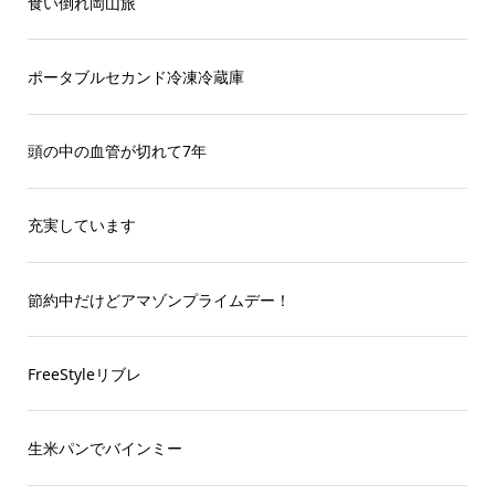
食い倒れ岡山旅
ポータブルセカンド冷凍冷蔵庫
頭の中の血管が切れて7年
充実しています
節約中だけどアマゾンプライムデー！
FreeStyleリブレ
生米パンでバインミー