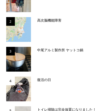
高次脳機能障害
2
中尾アルミ製作所 ヤットコ鍋
3
復活の日
4
トイレ掃除は完全放置になりました！
5