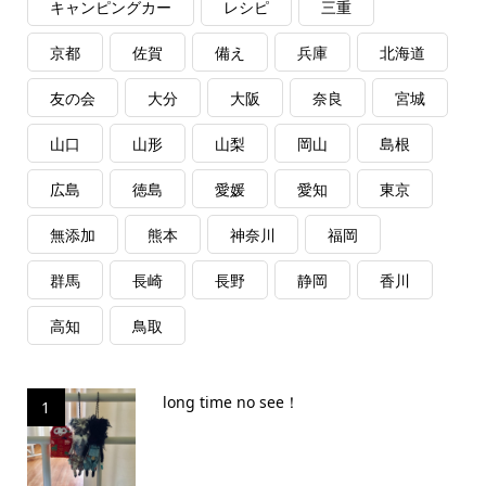
キャンピングカー
レシピ
三重
京都
佐賀
備え
兵庫
北海道
友の会
大分
大阪
奈良
宮城
山口
山形
山梨
岡山
島根
広島
徳島
愛媛
愛知
東京
無添加
熊本
神奈川
福岡
群馬
長崎
長野
静岡
香川
高知
鳥取
long time no see！
1