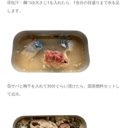
④缶汁・麺つゆ大さじ1を入れたら、1合分の目盛りまで水を足
します。
⑤サバと梅干を入れて30分ぐらい浸けたら、固形燃料セットし
て点火。