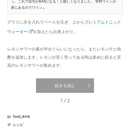
っ、これで自宅がBARになる！と嬉しくなりました。 常時ワインが
家にあるのでワイン...
グラスに氷を入れてベースを注ぎ、上から
プレミアムトニック
ウォーター
を加えたら出来上がり。
レモンサワーの素が半分ぐらいになったら、またレモン汁と焼
酎を追加します。レモンが安く売ってある時は多めに絞ると至
高のレモンサワーが飲めます。
続きを読む
1 / 2
food_drink
レシピ