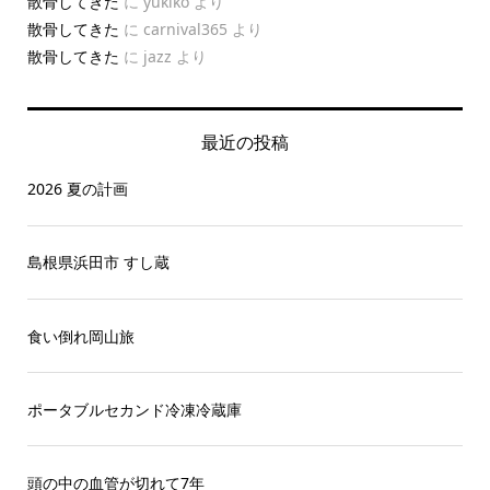
散骨してきた
に
yukiko
より
散骨してきた
に
carnival365
より
散骨してきた
に
jazz
より
最近の投稿
2026 夏の計画
島根県浜田市 すし蔵
食い倒れ岡山旅
ポータブルセカンド冷凍冷蔵庫
頭の中の血管が切れて7年