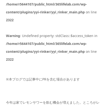
/home/r5644107/public_html/365lifelab.com/wp-
content/plugins/yyi-rinker/yyi_rinker_main.php
on line
2322
Warning
: Undefined property: stdClass::$access_token in
/home/r5644107/public_html/365lifelab.com/wp-
content/plugins/yyi-rinker/yyi_rinker_main.php
on line
2322
※本ブログでは記事中にPRを含む場合があります
今年は家でレモンサワーを飲む機会が増えました。ところがレ