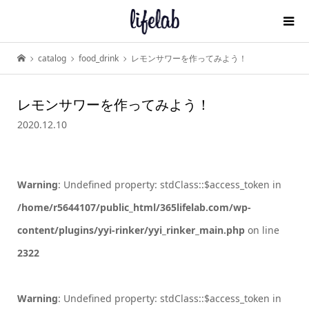
catalog
food_drink
レモンサワーを作ってみよう！
レモンサワーを作ってみよう！
2020.12.10
Warning
: Undefined property: stdClass::$access_token in
/home/r5644107/public_html/365lifelab.com/wp-
content/plugins/yyi-rinker/yyi_rinker_main.php
on line
2322
Warning
: Undefined property: stdClass::$access_token in