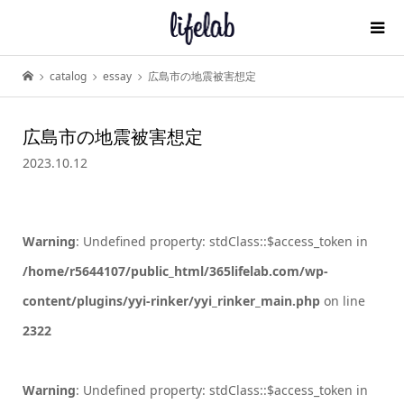
catalog
essay
広島市の地震被害想定
広島市の地震被害想定
2023.10.12
Warning
: Undefined property: stdClass::$access_token in
/home/r5644107/public_html/365lifelab.com/wp-
content/plugins/yyi-rinker/yyi_rinker_main.php
on line
2322
Warning
: Undefined property: stdClass::$access_token in