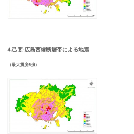
4.己斐-広島西縁断層帯による地震
（最大震度6強）