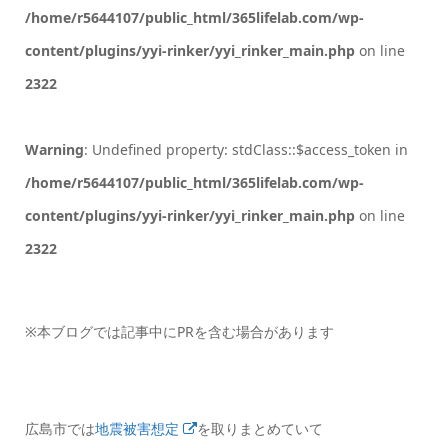
/home/r5644107/public_html/365lifelab.com/wp-
content/plugins/yyi-rinker/yyi_rinker_main.php
on line
2322
Warning
: Undefined property: stdClass::$access_token in
/home/r5644107/public_html/365lifelab.com/wp-
content/plugins/yyi-rinker/yyi_rinker_main.php
on line
2322
※本ブログでは記事中にPRを含む場合があります
広島市では
地震被害想定
を取りまとめていて