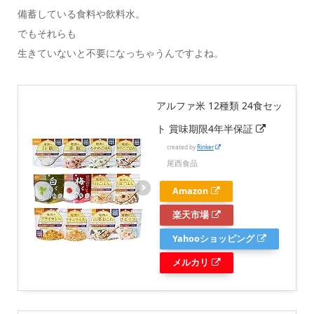
備蓄している食料や飲料水。
でもそれらも
生きていないと不要になっちゃうんですよね。
アルファ米 12種類 24食セッ
ト 賞味期限4年半保証
created by
Rinker
尾西食品
Amazon
楽天市場
Yahooショッピング
メルカリ