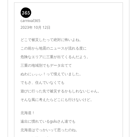
carnival365
2023年 10月 12日
どこで被災したって絶対に怖いよね。
この前から地震のニュースが流れる度に
危険なエリアに三重が出てくるんだよう。
三重の地域別でもデータ出てて
ぬわにぃぃぃ！って憶えていました。
でもさ、住んでいなくても
遊びに行った先で被災するかもしれないじゃん。
そんな風に考えたらどこにも行けないけど。
北海道！
遠出に慣れているguluさん達でも
北海道はでっかいって思ったのね。