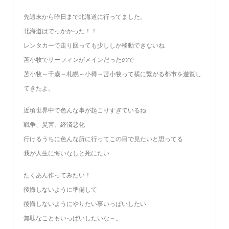
先週末から昨日まで北海道に行ってました。
北海道はでっかかった！！
レンタカーで走り回っても少ししか移動できないね
苫小牧でサーフィンがメインだったので
苫小牧～千歳～札幌～小樽～苫小牧って横に繋がる都市を遊覧し
てきたよ。
近頃世界中で色んな事が起こりすぎているね
戦争、災害、経済悪化
行けるうちに色んな所に行ってこの目で見たいと思ってる
我が人生に悔いなしと死にたい
たくあん作ってみたい！
後悔しないように準備して
後悔しないようにやりたい事いっぱいしたい
無駄なこともいっぱいしたいな～。