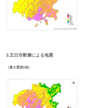
3.五日市断層による地震
（最大震度6強）