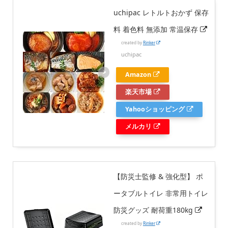
uchipac レトルトおかず 保存
料 着色料 無添加 常温保存
created by
Rinker
uchipac
Amazon
楽天市場
Yahooショッピング
メルカリ
【防災士監修 & 強化型】 ポ
ータブルトイレ 非常用トイレ
防災グッズ 耐荷重180kg
created by
Rinker