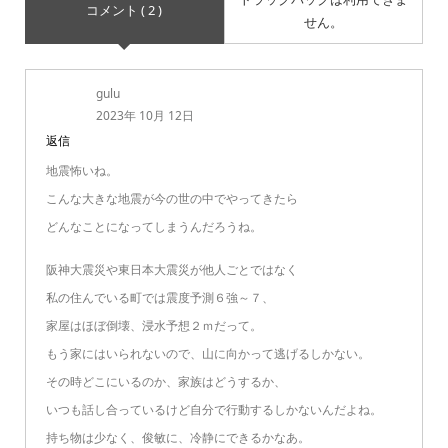
コメント ( 2 )
せん。
gulu
2023年 10月 12日
返信
地震怖いね。
こんな大きな地震が今の世の中でやってきたら
どんなことになってしまうんだろうね。
阪神大震災や東日本大震災が他人ごとではなく
私の住んでいる町では震度予測６強～７、
家屋はほぼ倒壊、浸水予想２ｍだって。
もう家にはいられないので、山に向かって逃げるしかない。
その時どこにいるのか、家族はどうするか、
いつも話し合っているけど自分で行動するしかないんだよね。
持ち物は少なく、俊敏に、冷静にできるかなあ。