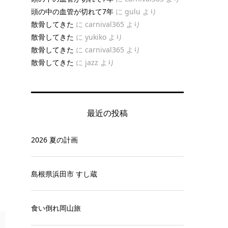
頭の中の血管が切れて7年
に
gulu
より
散骨してきた
に
carnival365
より
散骨してきた
に
yukiko
より
散骨してきた
に
carnival365
より
散骨してきた
に
jazz
より
最近の投稿
2026 夏の計画
島根県浜田市 すし蔵
食い倒れ岡山旅