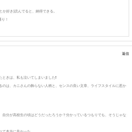
とか好き)読んでると、納得できる。
通り！
返信
たときは、私も泣いてしまいました❗
るのは、カニさんの飾らない人柄と、センスの良い文章、ライフスタイルに惹か
、自分が高校生の頃はどうだったろうか？分かっているつもりでも、そうじゃな
れて本当に良かった。