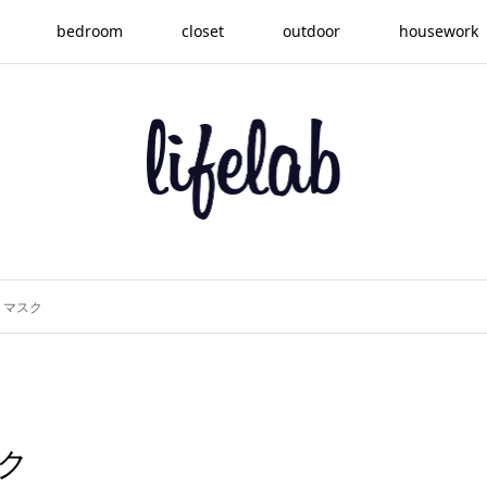
bedroom
closet
outdoor
housework
 マスク
ク