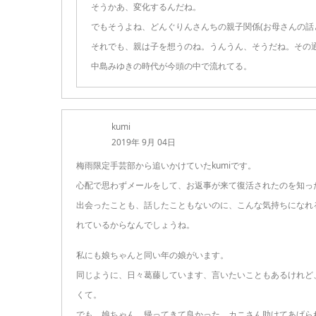
そうかあ、変化するんだね。
でもそうよね、どんぐりんさんちの親子関係(お母さんの話
それでも、親は子を想うのね。うんうん、そうだね。その
中島みゆきの時代が今頭の中で流れてる。
kumi
2019年 9月 04日
梅雨限定手芸部から追いかけていたkumiです。
心配で思わずメールをして、お返事が来て復活されたのを知っ
出会ったことも、話したこともないのに、こんな気持ちになれ
れているからなんでしょうね。
私にも娘ちゃんと同い年の娘がいます。
同じように、日々葛藤しています、言いたいこともあるけれど
くて。
でも、娘ちゃん、帰ってきて良かった。カニさん助けてあげら