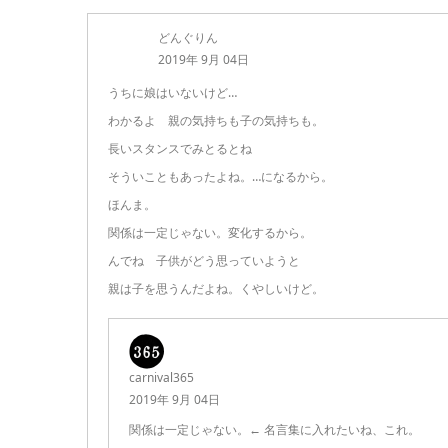
どんぐりん
2019年 9月 04日
うちに娘はいないけど…
わかるよ 親の気持ちも子の気持ちも。
長いスタンスでみとるとね
そういこともあったよね。…になるから。
ほんま。
関係は一定じゃない。変化するから。
んでね 子供がどう思っていようと
親は子を思うんだよね。くやしいけど。
carnival365
2019年 9月 04日
関係は一定じゃない。← 名言集に入れたいね、これ。