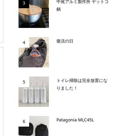
中尾アルミ製作所 ヤットコ
3
鍋
復活の日
4
トイレ掃除は完全放置にな
5
りました！
Patagonia MLC45L
6