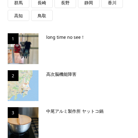
群馬
長崎
長野
静岡
香川
高知
鳥取
long time no see！
1
高次脳機能障害
2
中尾アルミ製作所 ヤットコ鍋
3