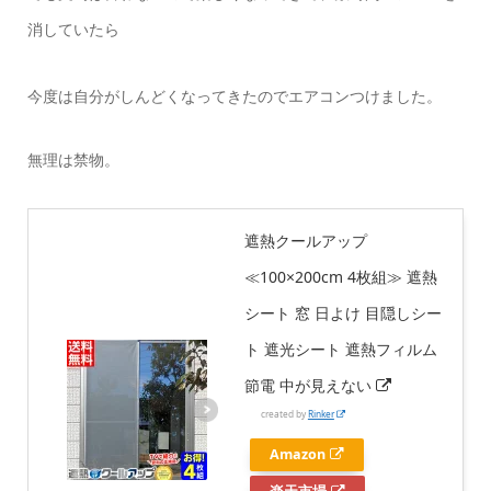
消していたら
今度は自分がしんどくなってきたのでエアコンつけました。
無理は禁物。
遮熱クールアップ
≪100×200cm 4枚組≫ 遮熱
シート 窓 日よけ 目隠しシー
ト 遮光シート 遮熱フィルム
節電 中が見えない
created by
Rinker
Amazon