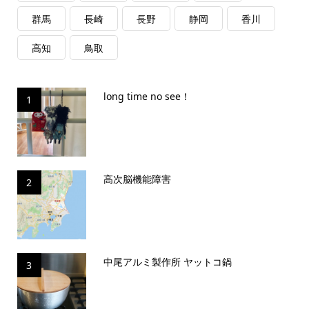
群馬
長崎
長野
静岡
香川
高知
鳥取
long time no see！
1
高次脳機能障害
2
中尾アルミ製作所 ヤットコ鍋
3