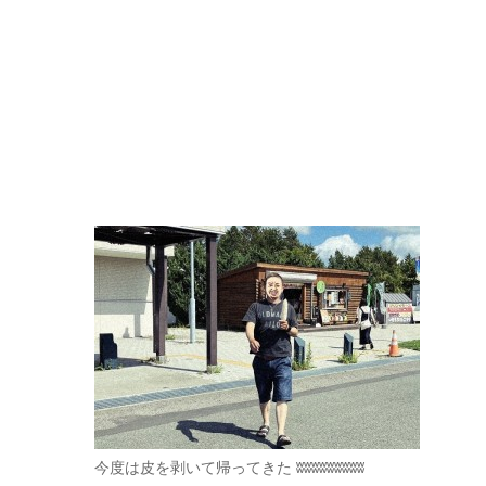
今度は皮を剥いて帰ってきた ʬʬʬʬʬʬʬʬʬ