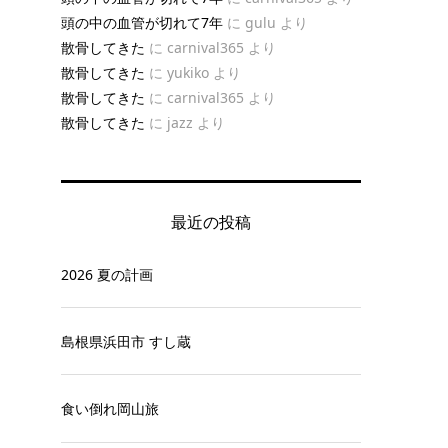
頭の中の血管が切れて7年
に
gulu
より
散骨してきた
に
carnival365
より
散骨してきた
に
yukiko
より
散骨してきた
に
carnival365
より
散骨してきた
に
jazz
より
最近の投稿
2026 夏の計画
島根県浜田市 すし蔵
食い倒れ岡山旅