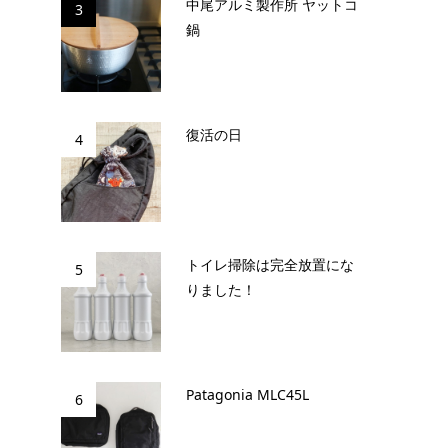
中尾アルミ製作所 ヤットコ
3
鍋
復活の日
4
トイレ掃除は完全放置にな
5
りました！
Patagonia MLC45L
6