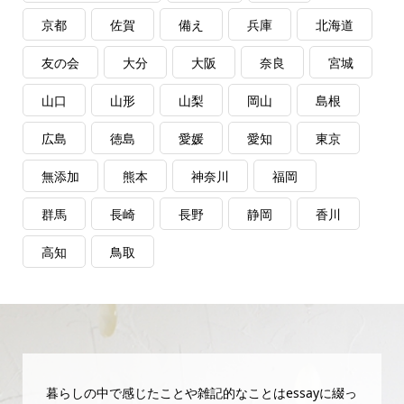
京都
佐賀
備え
兵庫
北海道
友の会
大分
大阪
奈良
宮城
山口
山形
山梨
岡山
島根
広島
徳島
愛媛
愛知
東京
無添加
熊本
神奈川
福岡
群馬
長崎
長野
静岡
香川
高知
鳥取
暮らしの中で感じたことや雑記的なことはessayに綴っ