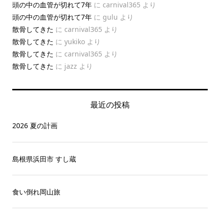
頭の中の血管が切れて7年
に
carnival365
より
頭の中の血管が切れて7年
に
gulu
より
散骨してきた
に
carnival365
より
散骨してきた
に
yukiko
より
散骨してきた
に
carnival365
より
散骨してきた
に
jazz
より
最近の投稿
2026 夏の計画
島根県浜田市 すし蔵
食い倒れ岡山旅