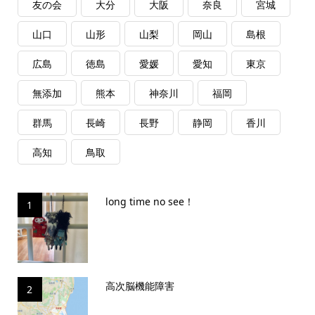
友の会
大分
大阪
奈良
宮城
山口
山形
山梨
岡山
島根
広島
徳島
愛媛
愛知
東京
無添加
熊本
神奈川
福岡
群馬
長崎
長野
静岡
香川
高知
鳥取
long time no see！
1
高次脳機能障害
2