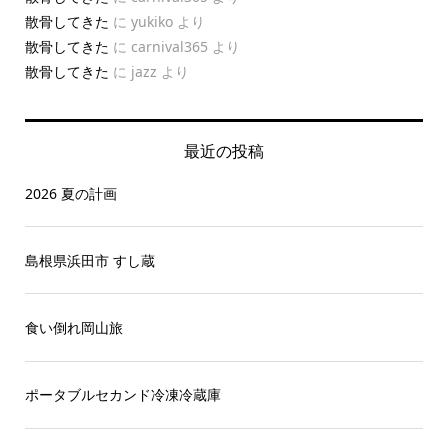
散骨してきた
に
yukiko
より
散骨してきた
に
carnival365
より
散骨してきた
に
jazz
より
最近の投稿
2026 夏の計画
島根県浜田市 すし蔵
食い倒れ岡山旅
ポータブルセカンド冷凍冷蔵庫