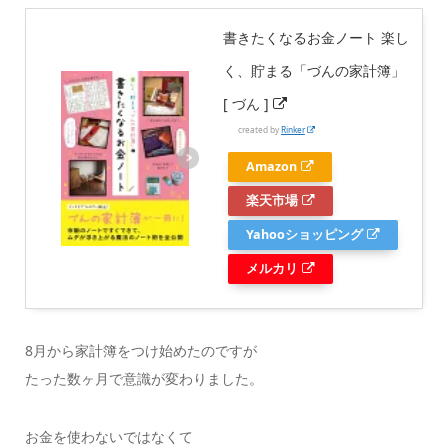
書きたくなるお金ノート 楽し
く、貯まる「づんの家計簿」
[ づん ]
created by
Rinker
Amazon
楽天市場
Yahooショッピング
メルカリ
8月から家計簿をつけ始めたのですが
たった数ヶ月で意識が変わりました。
お金を使わないではなくて