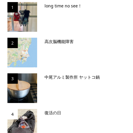
long time no see！
1
高次脳機能障害
2
中尾アルミ製作所 ヤットコ鍋
3
復活の日
4