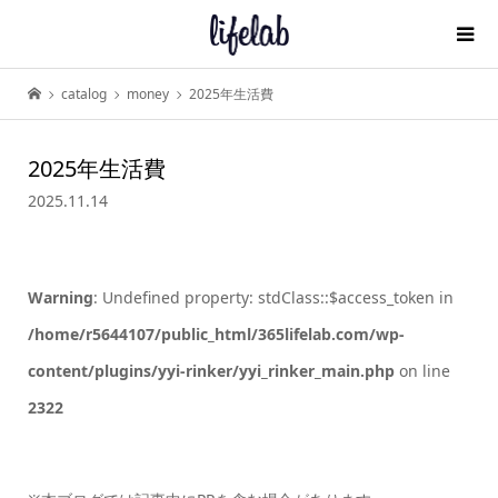
catalog
money
2025年生活費
2025年生活費
2025.11.14
Warning
: Undefined property: stdClass::$access_token in
/home/r5644107/public_html/365lifelab.com/wp-
content/plugins/yyi-rinker/yyi_rinker_main.php
on line
2322