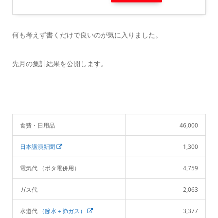
何も考えず書くだけで良いのが気に入りました。
先月の集計結果を公開します。
食費・日用品
46,000
日本講演新聞
1,300
電気代 （ポタ電併用）
4,759
ガス代
2,063
水道代
（節水＋節ガス）
3,377