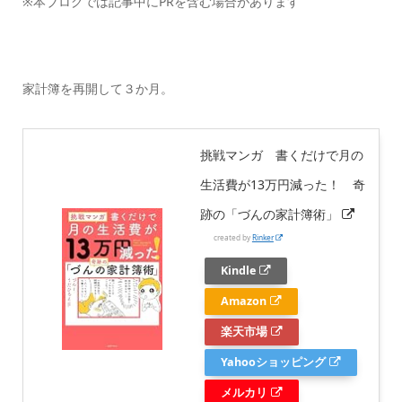
※本ブログでは記事中にPRを含む場合があります
家計簿を再開して３か月。
挑戦マンガ 書くだけで月の
生活費が13万円減った！ 奇
跡の「づんの家計簿術」
created by
Rinker
Kindle
Amazon
楽天市場
Yahooショッピング
メルカリ