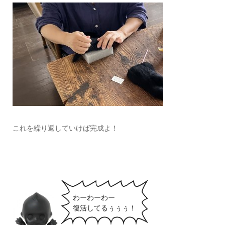
これを繰り返していけば完成よ！
わーわーわー
復活してるぅぅぅ！