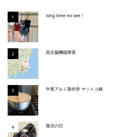
long time no see！
1
高次脳機能障害
2
中尾アルミ製作所 ヤットコ鍋
3
復活の日
4