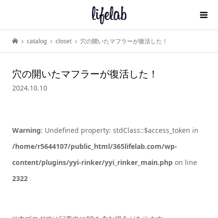
catalog
closet
穴の開いたマフラーが復活した！
穴の開いたマフラーが復活した！
2024.10.10
Warning
: Undefined property: stdClass::$access_token in
/home/r5644107/public_html/365lifelab.com/wp-
content/plugins/yyi-rinker/yyi_rinker_main.php
on line
2322