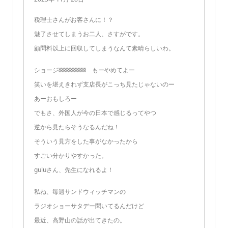
税理士さんがお客さんに！？
魅了させてしまうお二人、さすがです。
顧問料以上に回収してしまうなんて素晴らしいわ。
ショージʬʬʬʬʬʬʬʬʬ もーやめてよー
笑いを堪えきれず支店長がこっち見たじゃないのー
あーおもしろー
でもさ、外国人が今の日本で感じるってやつ
逆から見たらそうなるんだね！
そういう見方をした事がなかったから
すごい分かりやすかった。
guluさん、先生になれるよ！
私ね、毎週サンドウィッチマンの
ラジオショーサタデー聞いてるんだけど
最近、高野山の話が出てきたの。