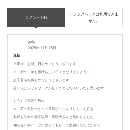
トラックバックは利用できま
コメント ( 4 )
せん。
gulu
2025年 11月 28日
返信
旦那様、お誕生日おめでとうございます
５３歳の一年も素晴らしい日々となりますように
息子君も転職おめでとうございます
若い人はフットワークが軽くてとってもいいなと思います
もうすぐ確定申告ね
カニ家の税理士さんの書類がスッキリしていて好き
私達も昨年の事変以降、税理士さんと契約しました
知らない事いっぱい教えてもらって勉強になるばかりで