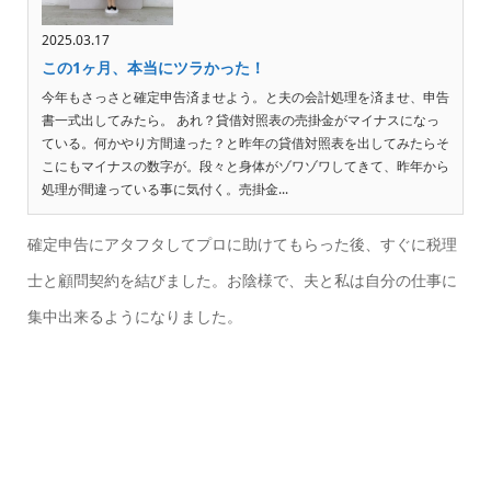
2025.03.17
この1ヶ月、本当にツラかった！
今年もさっさと確定申告済ませよう。と夫の会計処理を済ませ、申告
書一式出してみたら。 あれ？貸借対照表の売掛金がマイナスになっ
ている。何かやり方間違った？と昨年の貸借対照表を出してみたらそ
こにもマイナスの数字が。段々と身体がゾワゾワしてきて、昨年から
処理が間違っている事に気付く。売掛金...
確定申告にアタフタしてプロに助けてもらった後、すぐに税理
士と顧問契約を結びました。お陰様で、夫と私は自分の仕事に
集中出来るようになりました。