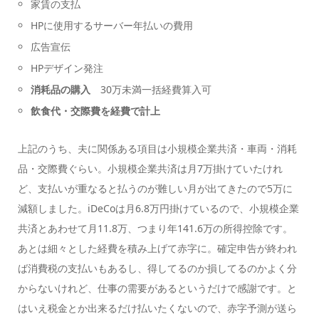
家賃の支払
HPに使用するサーバー年払いの費用
広告宣伝
HPデザイン発注
消耗品の購入
30万未満一括経費算入可
飲食代・交際費を経費で計上
上記のうち、夫に関係ある項目は小規模企業共済・車両・消耗
品・交際費ぐらい。小規模企業共済は月7万掛けていたけれ
ど、支払いが重なると払うのが難しい月が出てきたので5万に
減額しました。iDeCoは月6.8万円掛けているので、小規模企業
共済とあわせて月11.8万、つまり年141.6万の所得控除です。
あとは細々とした経費を積み上げて赤字に。確定申告が終われ
ば消費税の支払いもあるし、得してるのか損してるのかよく分
からないけれど、仕事の需要があるというだけで感謝です。と
はいえ税金とか出来るだけ払いたくないので、赤字予測が送ら