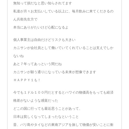
無知って損だなと思い知らされてます
私達が月々お支払いしている以上に、毎月飲みに来てくださるの
ん兵衛先生方で
本当にありがたいけど心配になるよ
個人事業主は自由だけどリスクも大きい
カニサンが会社員として働いていてくれていることは支えでしか
ないね
あと７年ってあっという間だね
カニサンが願う通りになっている未来が想像できます
ＨＡＰＰＹ１も！
今でも１ドル１００円だとするとハワイの物価高をもっても経済
格差がないような感覚だった
どこの国に行っても最近思うことがあって、
日本は貧しくなってしまったなということ
昔、バリ島やタイなどの東南アジアを旅して物価が安いことに衝