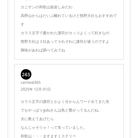
カニサンの和歌山旅楽しみだわ
高野山からはだいぶ離れているけど熊野大社もおすすめで
す
カラス文字で書かれた護符がカッコよくって好きなの
熊野大社は３社あってそれぞれに護符が違うのですよ
興味があれば調べてみてね
carnival365
2025年 12月 01日
カラス文字の護符とかよく分からんワード出てきた笑
でもやっぱりguluさんは鳥と繋がってるんだね。
夫に教えてあげたら
なんじゃそりゃ！って笑っていました。
和歌山・・・ますますミステリー