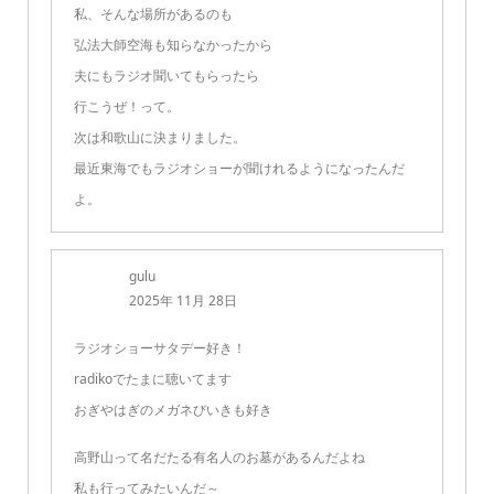
私、そんな場所があるのも
弘法大師空海も知らなかったから
夫にもラジオ聞いてもらったら
行こうぜ！って。
次は和歌山に決まりました。
最近東海でもラジオショーが聞けれるようになったんだ
よ。
gulu
2025年 11月 28日
ラジオショーサタデー好き！
radikoでたまに聴いてます
おぎやはぎのメガネびいきも好き
高野山って名だたる有名人のお墓があるんだよね
私も行ってみたいんだ～