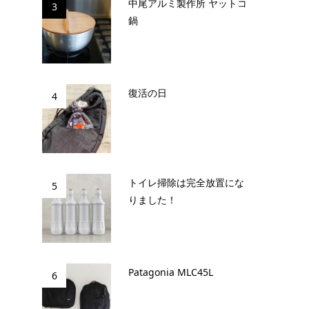
中尾アルミ製作所 ヤットコ
3
鍋
復活の日
4
トイレ掃除は完全放置にな
5
りました！
Patagonia MLC45L
6