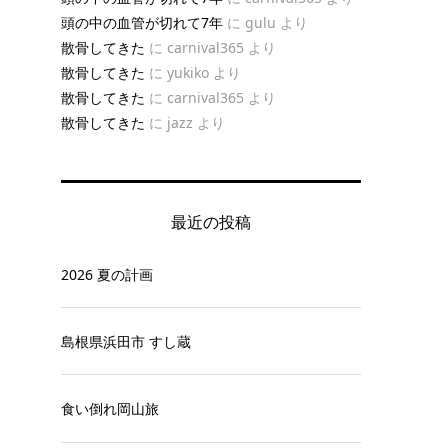
頭の中の血管が切れて7年
に
gulu
より
散骨してきた
に
carnival365
より
散骨してきた
に
yukiko
より
散骨してきた
に
carnival365
より
散骨してきた
に
jazz
より
最近の投稿
2026 夏の計画
島根県浜田市 すし蔵
食い倒れ岡山旅