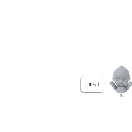
うまっ！
夫