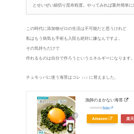
とせいぜい細切り昆布程度。やってみれば案外簡単に
この時代に添加物ゼロの生活は不可能だと思うけれど
私はもう病気も手術も入院も絶対に嫌なんですよ。
その気持ちだけで
作れるものは自分で作ろうというエネルギーになります
チュモッパに使う海苔はコレ
↓↓↓
に替えました。
漁師のまかない海苔
created by
Rinker
Amazon
楽天