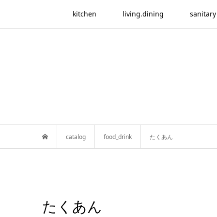
kitchen
living.dining
sanitary
catalog
food_drink
たくあん
たくあん