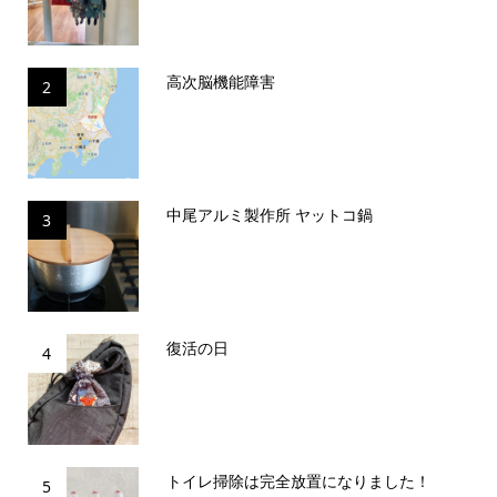
高次脳機能障害
2
中尾アルミ製作所 ヤットコ鍋
3
復活の日
4
トイレ掃除は完全放置になりました！
5