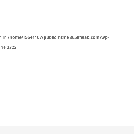
n in
/home/r5644107/public_html/365lifelab.com/wp-
ine
2322