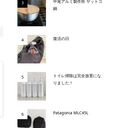
中尾アルミ製作所 ヤットコ
3
鍋
復活の日
4
トイレ掃除は完全放置にな
5
りました！
Patagonia MLC45L
6