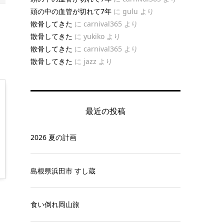
頭の中の血管が切れて7年
に
gulu
より
散骨してきた
に
carnival365
より
散骨してきた
に
yukiko
より
散骨してきた
に
carnival365
より
散骨してきた
に
jazz
より
最近の投稿
2026 夏の計画
島根県浜田市 すし蔵
食い倒れ岡山旅