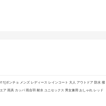
38011[ポンチョ メンズ レディース レインコート 大人 アウトドア 防水 撥
エア 雨具 カッパ 雨合羽 耐水 ユニセックス 男女兼用 おしゃれ レッド