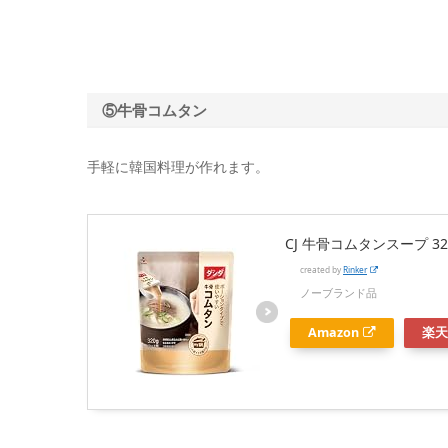
⑤牛骨コムタン
手軽に韓国料理が作れます。
CJ 牛骨コムタンスープ 32
created by
Rinker
ノーブランド品
Amazon
楽天