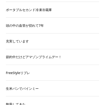
ポータブルセカンド冷凍冷蔵庫
頭の中の血管が切れて7年
充実しています
節約中だけどアマゾンプライムデー！
FreeStyleリブレ
生米パンでバインミー
散骨してきた