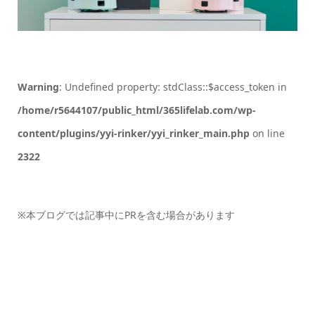
Warning
: Undefined property: stdClass::$access_token in
/home/r5644107/public_html/365lifelab.com/wp-
content/plugins/yyi-rinker/yyi_rinker_main.php
on line
2322
※本ブログでは記事中にPRを含む場合があります