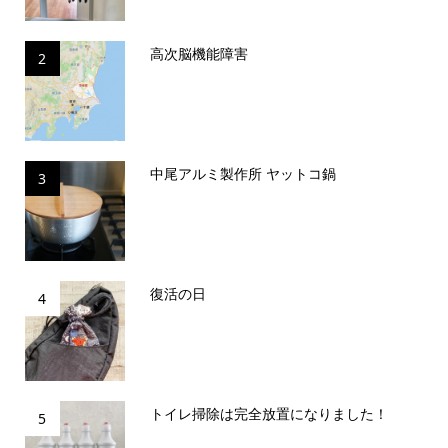
高次脳機能障害
2
中尾アルミ製作所 ヤットコ鍋
3
復活の日
4
トイレ掃除は完全放置になりました！
5