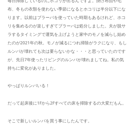
毎日掃除しているのにホコリが出るんですよ。掛け布団や毛
布、冬もの衣類を使わない季節になるとホコリは半分以下にな
ります。以前はブラーバを使っていた時期もあるけれど、ホコ
リを集めるのが楽しすぎてブラーバは処分しました。夫が脱サ
ラするタイミングで運気を上げようと家中のモノを減らし始め
たのが2021年の秋。モノが減るにつれ掃除がラクになり、もし
ルンバが壊れても次は要らないかな・・・と思っていたのです
が、先日7年使ったリビングのルンバが壊れましてね。私の気
持ちに変化がありました。
やっぱりルンバいる！
だって起床後に1Fから2Fすべての床を掃除するの大変だもん。
そこで新しいルンバを買う事にしたんです。