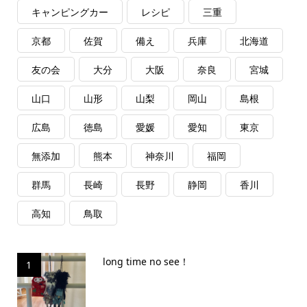
キャンピングカー
レシピ
三重
京都
佐賀
備え
兵庫
北海道
友の会
大分
大阪
奈良
宮城
山口
山形
山梨
岡山
島根
広島
徳島
愛媛
愛知
東京
無添加
熊本
神奈川
福岡
群馬
長崎
長野
静岡
香川
高知
鳥取
long time no see！
1