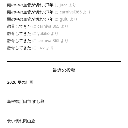
頭の中の血管が切れて7年
に
jazz
より
頭の中の血管が切れて7年
に
carnival365
より
頭の中の血管が切れて7年
に
gulu
より
散骨してきた
に
carnival365
より
散骨してきた
に
yukiko
より
散骨してきた
に
carnival365
より
散骨してきた
に
jazz
より
最近の投稿
2026 夏の計画
島根県浜田市 すし蔵
食い倒れ岡山旅