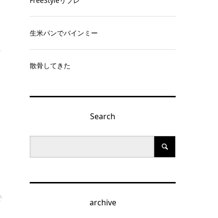
FreeStyleリブレ
生米パンでバインミー
す
散骨してきた
Search
で
archive