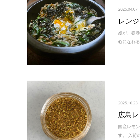
2026.04.07
レンジ
娘が、春
心になれる
2025.10.23
広島レ
国産レモン
す。 入荷