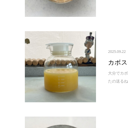
2025.09.22
カボス
大分でカボ
たの送るね