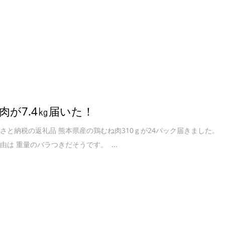
肉が7.4㎏届いた！
さと納税の返礼品 熊本県産の鶏むね肉310ｇが24パック届きました。
由は 重量のバラつきだそうです。 ...