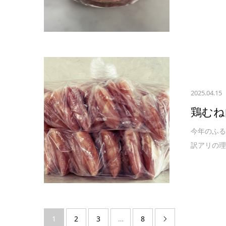
2025.04.15
鶏むね
今年のふる
訳アリの理
1
2
3
…
8
