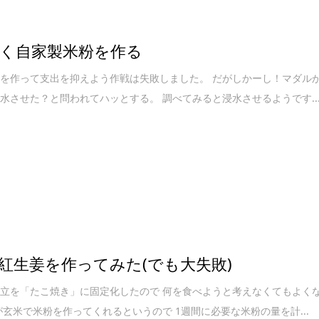
く自家製米粉を作る
を作って支出を抑えよう作戦は失敗しました。 だがしかーし！マダル
水させた？と問われてハッとする。 調べてみると浸水させるようです..
紅生姜を作ってみた(でも大失敗)
立を「たこ焼き」に固定化したので 何を食べようと考えなくてもよく
が玄米で米粉を作ってくれるというので 1週間に必要な米粉の量を計...