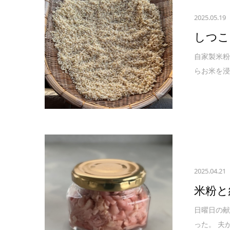
2025.05.19
しつこ
自家製米粉
らお米を浸
2025.04.21
米粉と
日曜日の献
った。 夫