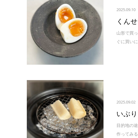
2025.09.10
くんせ
山形で買っ
ぐに買いに
2025.09.02
いぶり
目的地の途
作ってみる