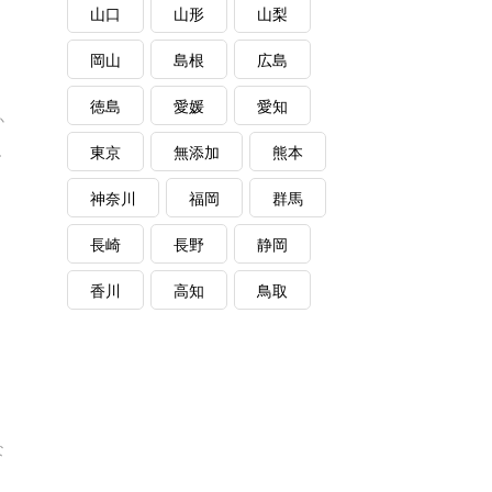
山口
山形
山梨
岡山
島根
広島
徳島
愛媛
愛知
か
.
東京
無添加
熊本
神奈川
福岡
群馬
長崎
長野
静岡
香川
高知
鳥取
な