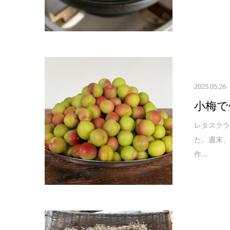
2025.05.26
小梅で
レタスクラ
た。週末
作...