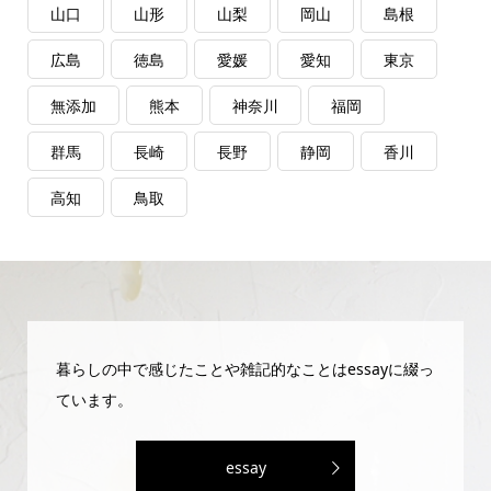
山口
山形
山梨
岡山
島根
広島
徳島
愛媛
愛知
東京
無添加
熊本
神奈川
福岡
群馬
長崎
長野
静岡
香川
高知
鳥取
暮らしの中で感じたことや雑記的なことはessayに綴っ
ています。
essay