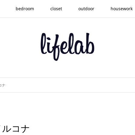
bedroom
closet
outdoor
housework
コナ
イルコナ