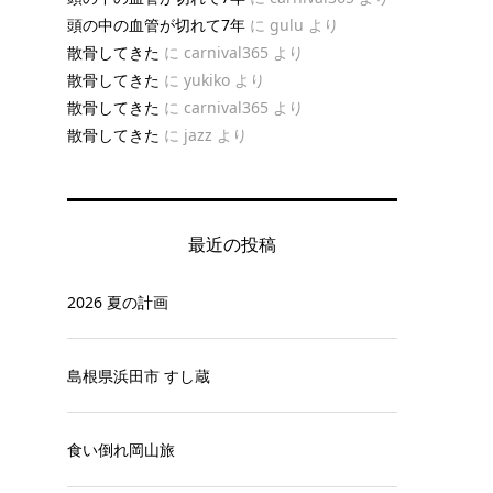
頭の中の血管が切れて7年
に
gulu
より
散骨してきた
に
carnival365
より
散骨してきた
に
yukiko
より
散骨してきた
に
carnival365
より
散骨してきた
に
jazz
より
最近の投稿
2026 夏の計画
島根県浜田市 すし蔵
食い倒れ岡山旅