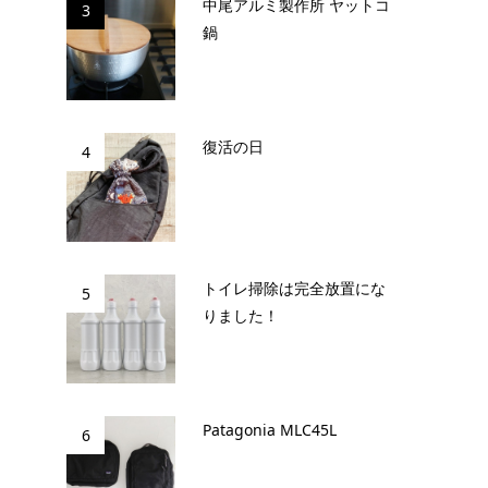
中尾アルミ製作所 ヤットコ
3
鍋
復活の日
4
トイレ掃除は完全放置にな
5
りました！
Patagonia MLC45L
6