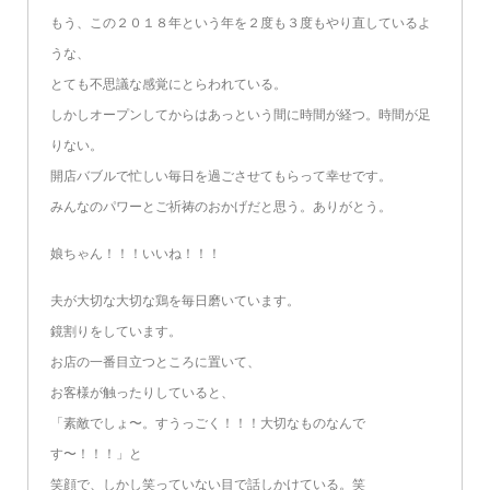
もう、この２０１８年という年を２度も３度もやり直しているよ
うな、
とても不思議な感覚にとらわれている。
しかしオープンしてからはあっという間に時間が経つ。時間が足
りない。
開店バブルで忙しい毎日を過ごさせてもらって幸せです。
みんなのパワーとご祈祷のおかげだと思う。ありがとう。
娘ちゃん！！！いいね！！！
夫が大切な大切な鶏を毎日磨いています。
鏡割りをしています。
お店の一番目立つところに置いて、
お客様が触ったりしていると、
「素敵でしょ〜。すうっごく！！！大切なものなんで
す〜！！！」と
笑顔で、しかし笑っていない目で話しかけている。笑