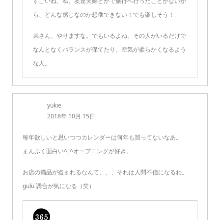
すごいね、私、友達夫婦とかで旅行へ行ったことがないか
ら、どんな感じなのか想像できない！でも楽しそう！
弟さん、やりますな。でもいるよね、その人がいるだけで
なんとなくバランスが保てたり、空気が柔らかくなるよう
な人。
yukie
2018年 10月 15日
毎年欲しいと思いつつカレンダーは何年も買ってないなあ。
まんぷく面白い^_^オープニングが好き。
お店の備品が盗まれるなんて、、、それは人間不信になるわ。
gulu 調合が気になる（笑）