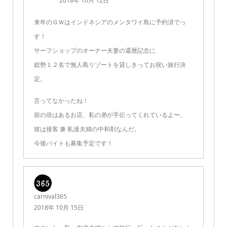
2018年 10月 12日
来年のＧＷはインドネシアのメンタワイ島に予約済でっ
す！
サーフショップのオーナー夫妻の還暦記念に
総勢１２名で無人島リゾートを貸しきってお祝い旅行決
定。
言ってなかったね！
前の倍はあるお店、私の弟が手伝ってくれているよ〜。
彼は接客 兼 私達夫婦の中和剤なんだ。
今後バイトも募集予定です！
carnival365
2018年 10月 15日