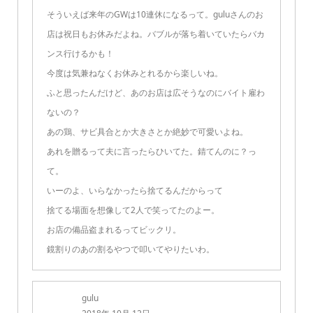
そういえば来年のGWは10連休になるって。guluさんのお
店は祝日もお休みだよね。バブルが落ち着いていたらバカ
ンス行けるかも！
今度は気兼ねなくお休みとれるから楽しいね。
ふと思ったんだけど、あのお店は広そうなのにバイト雇わ
ないの？
あの鶏、サビ具合とか大きさとか絶妙で可愛いよね。
あれを贈るって夫に言ったらひいてた。錆てんのに？っ
て。
いーのよ、いらなかったら捨てるんだからって
捨てる場面を想像して2人で笑ってたのよー。
お店の備品盗まれるってビックリ。
鏡割りのあの割るやつで叩いてやりたいわ。
gulu