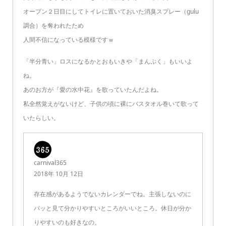
オープン２日目にしてトイレに置いておいた消臭スプレー（gulu
調合）を奪われたため
人間不信になっている模様ですｗ
「半分青い」ロスになるかとおもいきや「まんぷく」もいいよ
ね。
あのお方が『愛の水中花』を歌っていたんだよね。
私全然覚えがないけど、子供の頃に裸にバスタオル巻いて歌って
いたらしい。
carnival365
2018年 10月 12日
存在感があるようでないカレンダーでね。主張しないのに
パッと見て分かりやすいところがいいところ。休日が分か
りやすいのも好きなの。