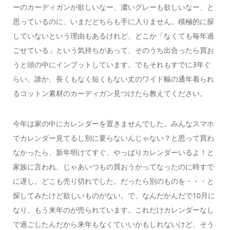
ーのカーディガンが欲しいなー、濃いグレーも欲しいなー、と
思っているのに、いまだどちらも手に入りません。積極的に探
していないという理由もあるけれど、どこか「なくても毎年過
ごせている」という気持ちがあって、そのうち出合ったら買お
うと頭の中にインプットしています。でもそれもすでに3年ぐ
らい。誰か、長くもなく短くもない丈のワイド幅の通年着られ
るコットン素材のカーディガン見つけたら教えてください。
今年は家の中にカレンダーを置きませんでした。みんなスマホ
でカレンダー見てるし別に要らないんじゃない？と思って買わ
なかったら、新年明けてすぐ、やっぱりカレンダーいるよ！と
家族に言われ、じゃあいつもの買おうかってなったのに時すで
に遅し。どこも売り切れでした。だったら別のものを・・・と
探してみたけど欲しいものがない。で、なんだかんだで10月に
なり、もう来年のが売られています。これだけカレンダーなし
で過ごしたんだから来年もなくていいかもしれないけど、そう