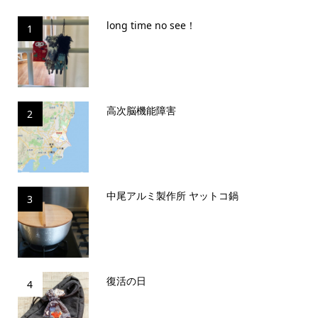
long time no see！
1
高次脳機能障害
2
中尾アルミ製作所 ヤットコ鍋
3
復活の日
4