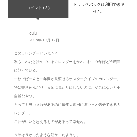
トラックバックは利用できま
コメント ( 8 )
せん。
gulu
2018年 10月 12日
このカレンダーいいね＾＾
私もこれだと決めているカレンダーをかれこれ１０年ほど冷蔵庫
に貼っている。
一枚でばーんと一年間が見渡せるポスタータイプのカレンダー。
特に書き込んだり、まめに見たりはしないのに、そこにないと不
自然なやつ。
とっても思い入れがあるのに毎年大晦日にぽいっと処分できるカ
レンダー。
これがいいと思えるものがあるって幸せね。
今年は長かったような短かったような、