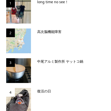
long time no see！
1
高次脳機能障害
2
中尾アルミ製作所 ヤットコ鍋
3
復活の日
4