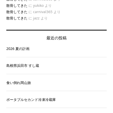
散骨してきた
に
yukiko
より
散骨してきた
に
carnival365
より
散骨してきた
に
jazz
より
最近の投稿
2026 夏の計画
島根県浜田市 すし蔵
食い倒れ岡山旅
ポータブルセカンド冷凍冷蔵庫