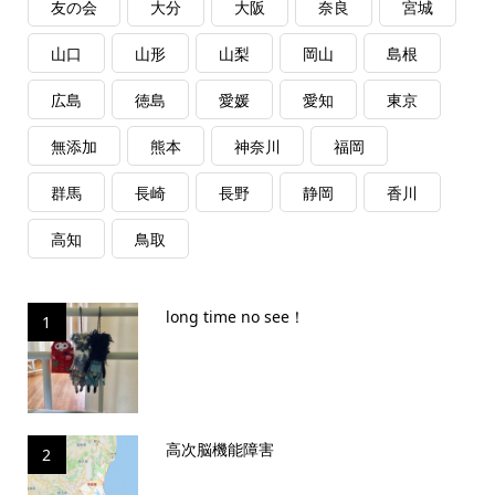
友の会
大分
大阪
奈良
宮城
山口
山形
山梨
岡山
島根
広島
徳島
愛媛
愛知
東京
無添加
熊本
神奈川
福岡
群馬
長崎
長野
静岡
香川
高知
鳥取
long time no see！
1
高次脳機能障害
2