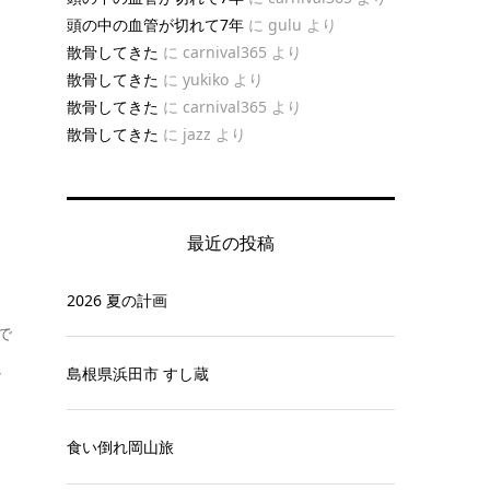
頭の中の血管が切れて7年
に
gulu
より
散骨してきた
に
carnival365
より
散骨してきた
に
yukiko
より
散骨してきた
に
carnival365
より
散骨してきた
に
jazz
より
最近の投稿
2026 夏の計画
で
し
島根県浜田市 すし蔵
食い倒れ岡山旅