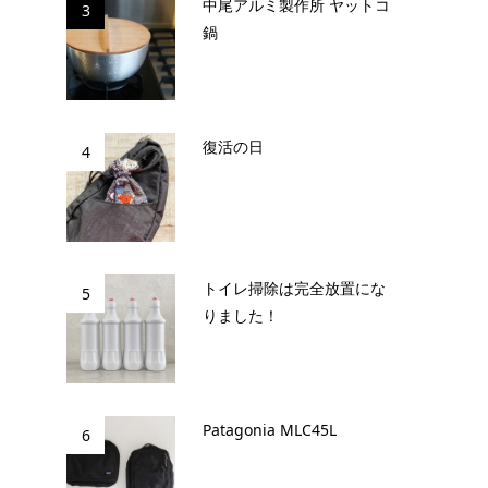
中尾アルミ製作所 ヤットコ
3
鍋
復活の日
4
トイレ掃除は完全放置にな
5
りました！
Patagonia MLC45L
6