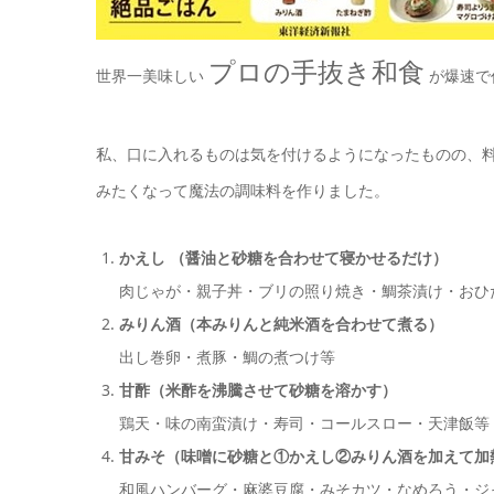
プロの手抜き和食
世界一美味しい
が爆速で
私、口に入れるものは気を付けるようになったものの、
みたくなって魔法の調味料を作りました。
かえし （醤油と砂糖を合わせて寝かせるだけ）
肉じゃが・親子丼・ブリの照り焼き・鯛茶漬け・おひ
みりん酒（本みりんと純米酒を合わせて煮る）
出し巻卵・煮豚・鯛の煮つけ等
甘酢（米酢を沸騰させて砂糖を溶かす）
鶏天・味の南蛮漬け・寿司・コールスロー・天津飯等
甘みそ（味噌に砂糖と①かえし②みりん酒を加えて加
和風ハンバーグ・麻婆豆腐・みそカツ・なめろう・ジ