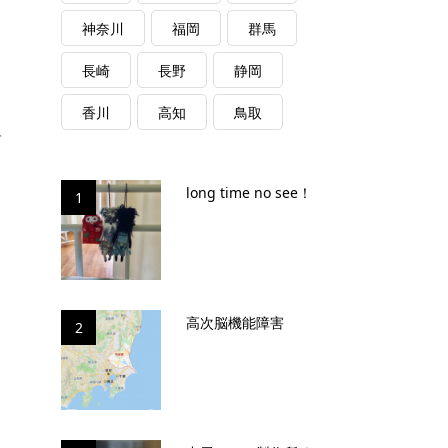
神奈川
福岡
群馬
長崎
長野
静岡
香川
高知
鳥取
て
long time no see！
1
高次脳機能障害
2