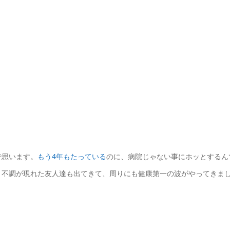
で思います。
もう4年もたっている
のに、病院じゃない事にホッとするん
、不調が現れた友人達も出てきて、周りにも健康第一の波がやってきま