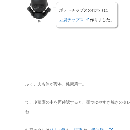
ポテトチップスの代わりに
豆腐チップス
作りました。
私
ふぅ、夫も体が資本。健康第一。
で、冷蔵庫の中を再確認すると、麺つゆやすき焼きのタ
ね
納豆のタレは
りんご酢
か、
塩麹
か、
醤油麹。