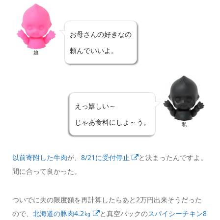
お母さんの好きなの
頼んでいいよ。
娘
えっ嬉しい～
じゃあ食料にしよ～う。
私
以前寄附した牛肉
が、
8/21に受付停止
と決まったんですよ。
間に合って良かった。
ついでに夫の限度額を再計算したらあと2万円出来そうだった
ので、
北海道の豚肉4.2㎏
と真空パックの
スパイシーチキン8