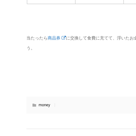
当たったら
商品券
に交換して食費に充てて、浮いたお
う。
money