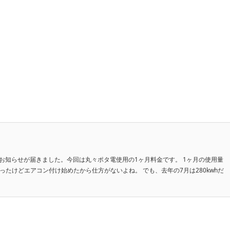
お知らせが届きました。今回は丸々ポタ電使用の1ヶ月料金です。 1ヶ月の使用量
kWhだったけどエアコン付け始めたから仕方がないよね。 でも、去年の7月は280kwhだ