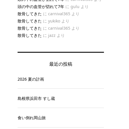
頭の中の血管が切れて7年
に
gulu
より
散骨してきた
に
carnival365
より
散骨してきた
に
yukiko
より
散骨してきた
に
carnival365
より
散骨してきた
に
jazz
より
最近の投稿
2026 夏の計画
島根県浜田市 すし蔵
食い倒れ岡山旅