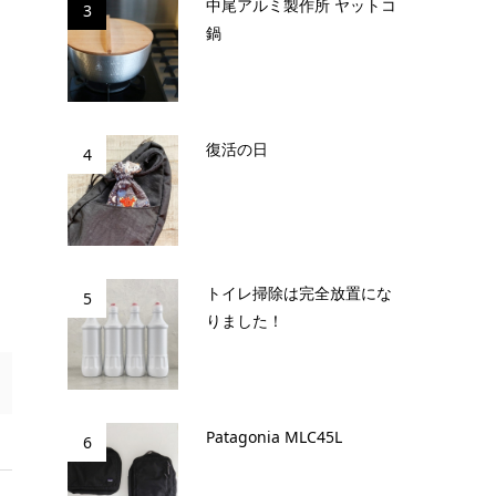
中尾アルミ製作所 ヤットコ
3
鍋
よ
復活の日
4
トイレ掃除は完全放置にな
5
りました！
Patagonia MLC45L
6