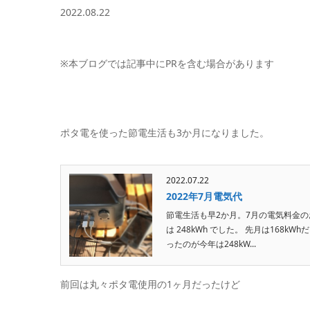
2022.08.22
※本ブログでは記事中にPRを含む場合があります
ポタ電を使った節電生活も3か月になりました。
2022.07.22
2022年7月電気代
節電生活も早2か月。7月の電気料金の
は 248kWh でした。 先月は168
ったのが今年は248kW...
前回は丸々ポタ電使用の1ヶ月だったけど