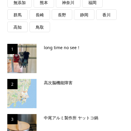
無添加
熊本
神奈川
福岡
群馬
長崎
長野
静岡
香川
高知
鳥取
long time no see！
1
高次脳機能障害
2
中尾アルミ製作所 ヤットコ鍋
3