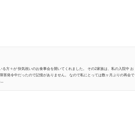
る方々が 快気祝いのお食事会を開いてくれました。 その2家族は、私の入院中 お
憶障害発令中だったので記憶がありません。 なので私にとっては数ヶ月ぶりの再会で
..