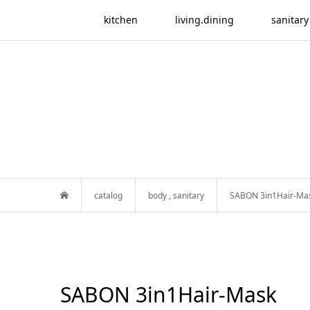
kitchen
living.dining
sanitary
catalog
body
,
sanitary
SABON 3in1Hair-Ma
SABON 3in1Hair-Mask