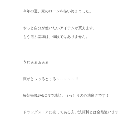
今年の夏、家のローンを払い終えました。
やっと自分が使いたいアイテムが買えます。
もう選ぶ基準は、値段ではありません。
うわぁぁぁぁぁ
顔がとぅっるとぅる～～～～～!!!
毎朝毎晩SABONで洗顔。うっとりの心地良さです！
ドラッグストアに売ってある安い洗顔料とは全然違いま