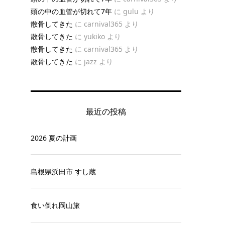
頭の中の血管が切れて7年
に
gulu
より
散骨してきた
に
carnival365
より
散骨してきた
に
yukiko
より
散骨してきた
に
carnival365
より
散骨してきた
に
jazz
より
最近の投稿
2026 夏の計画
島根県浜田市 すし蔵
食い倒れ岡山旅