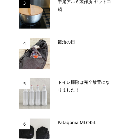
中尾アルミ製作所 ヤットコ
3
鍋
復活の日
4
トイレ掃除は完全放置にな
5
りました！
Patagonia MLC45L
6