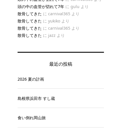
頭の中の血管が切れて7年
に
gulu
より
散骨してきた
に
carnival365
より
散骨してきた
に
yukiko
より
散骨してきた
に
carnival365
より
散骨してきた
に
jazz
より
最近の投稿
2026 夏の計画
島根県浜田市 すし蔵
食い倒れ岡山旅