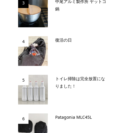
中尾アルミ製作所 ヤットコ
3
鍋
復活の日
4
トイレ掃除は完全放置にな
5
りました！
Patagonia MLC45L
6