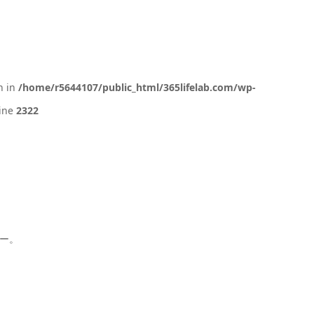
n in
/home/r5644107/public_html/365lifelab.com/wp-
ine
2322
ダー。