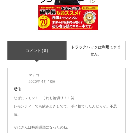
トラックバックは利用できま
コメント ( 8 )
せん。
マチコ
2020年 4月 13日
返信
なぜにレモン！ それも輪切り！！笑
レモンティーでも飲み歩きしてて、ポイ捨てしたんだろか。不思
議。
かにさんは時差通勤になったのね。