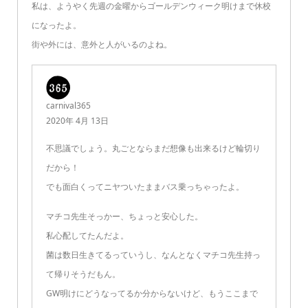
私は、ようやく先週の金曜からゴールデンウィーク明けまで休校
になったよ。
街や外には、意外と人がいるのよね。
carnival365
2020年 4月 13日
不思議でしょう。丸ごとならまだ想像も出来るけど輪切り
だから！
でも面白くってニヤついたままバス乗っちゃったよ。
マチコ先生そっかー、ちょっと安心した。
私心配してたんだよ。
菌は数日生きてるっていうし、なんとなくマチコ先生持っ
て帰りそうだもん。
GW明けにどうなってるか分からないけど、もうここまで