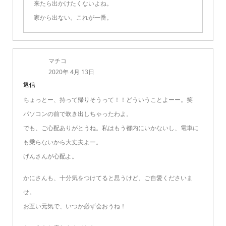
来たら出かけたくないよね。
家から出ない。これが一番。
マチコ
2020年 4月 13日
返信
ちょっとー、持って帰りそうって！！どういうことよーー。笑
パソコンの前で吹き出しちゃったわよ。
でも、ご心配ありがとうね。私はもう都内にいかないし、電車に
も乗らないから大丈夫よー。
げんさんが心配よ。
かにさんも、十分気をつけてると思うけど、ご自愛くださいま
せ。
お互い元気で、いつか必ず会おうね！