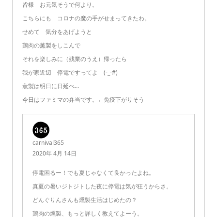
皆様 お元気そうで何より。
こちらにも コロナの魔の手がせまってきたわ。
せめて 気分をあげようと
鶏肉の薫製をしこんで
それを楽しみに（残業のうえ）帰ったら
我が家近辺 停電ですってよ (-_-#)
薫製は明日に日延べ…
今日はファミマの弁当です。←免疫下がりそう
carnival365
2020年 4月 14日
停電困るー！でも夏じゃなくて良かったよね。
真夏の暑いジトジトした夜に停電は気が狂うからさ。
どんぐりんさんも燻製生活はじめたの？
鶏肉の燻製、もっと詳しく教えてよーう。