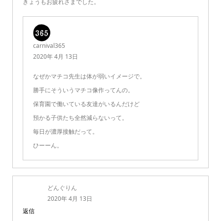
きょうもお疲れさまでした。
carnival365
2020年 4月 13日
なぜかマチコ先生は体が弱いイメージで。
勝手にそういうマチコ像作ってんの。
保育園で働いている友達がいるんだけど
預かる子供たち全然減らないって。
毎日が濃厚接触だって。
ひーーん。
どんぐりん
2020年 4月 13日
返信