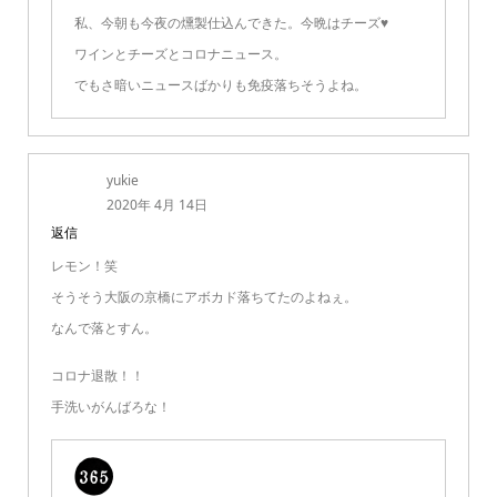
私、今朝も今夜の燻製仕込んできた。今晩はチーズ♥
ワインとチーズとコロナニュース。
でもさ暗いニュースばかりも免疫落ちそうよね。
yukie
2020年 4月 14日
返信
レモン！笑
そうそう大阪の京橋にアボカド落ちてたのよねぇ。
なんで落とすん。
コロナ退散！！
手洗いがんばろな！