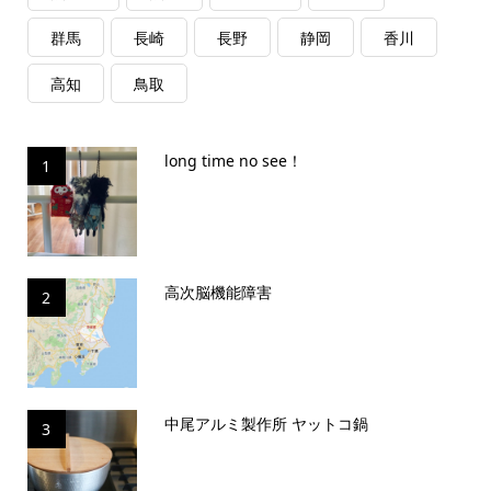
群馬
長崎
長野
静岡
香川
高知
鳥取
long time no see！
1
高次脳機能障害
2
中尾アルミ製作所 ヤットコ鍋
3