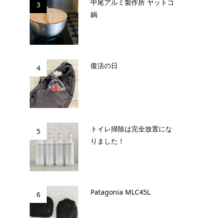
中尾アルミ製作所 ヤットコ
3
鍋
復活の日
4
トイレ掃除は完全放置にな
5
りました！
Patagonia MLC45L
6