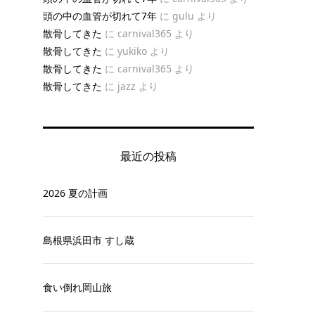
頭の中の血管が切れて7年
に
gulu
より
散骨してきた
に
carnival365
より
散骨してきた
に
yukiko
より
散骨してきた
に
carnival365
より
散骨してきた
に
jazz
より
最近の投稿
2026 夏の計画
島根県浜田市 すし蔵
食い倒れ岡山旅