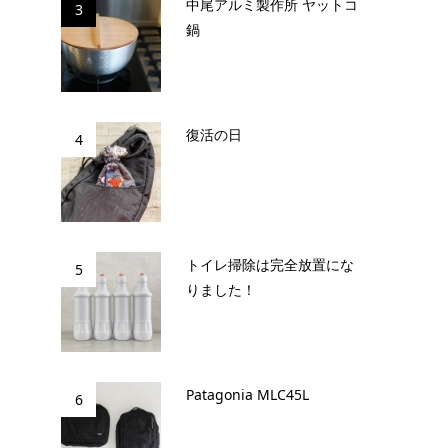
中尾アルミ製作所 ヤットコ
3
鍋
復活の日
4
トイレ掃除は完全放置にな
5
りました！
Patagonia MLC45L
6