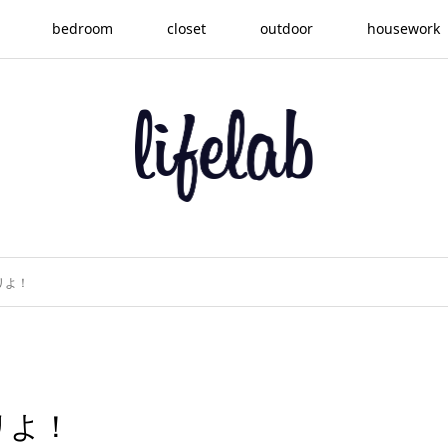
bedroom
closet
outdoor
housework
リよ！
リよ！