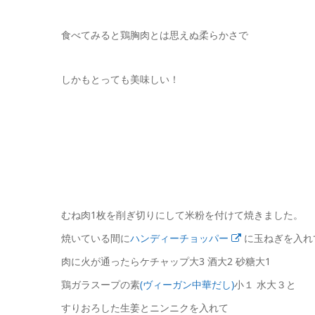
食べてみると鶏胸肉とは思えぬ柔らかさで
しかもとっても美味しい！
むね肉1枚を削ぎ切りにして米粉を付けて焼きました。
焼いている間に
ハンディーチョッパー
に玉ねぎを入れ
肉に火が通ったらケチャップ大3 酒大2 砂糖大1
鶏ガラスープの素
(ヴィーガン中華だし)
小１ 水大３と
すりおろした生姜とニンニクを入れて