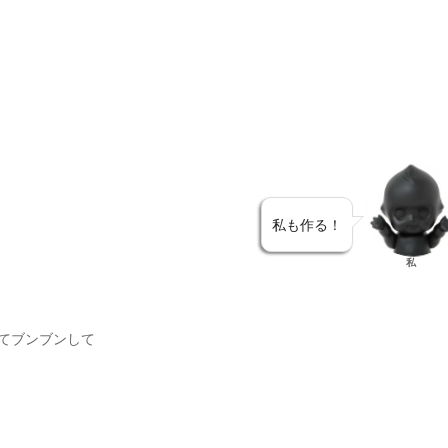
私も作る！
私
てブンブンして