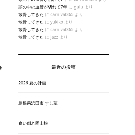
頭の中の血管が切れて7年
に
gulu
より
散骨してきた
に
carnival365
より
散骨してきた
に
yukiko
より
散骨してきた
に
carnival365
より
散骨してきた
に
jazz
より
最近の投稿
2026 夏の計画
島根県浜田市 すし蔵
食い倒れ岡山旅