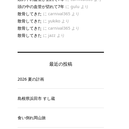
頭の中の血管が切れて7年
に
gulu
より
散骨してきた
に
carnival365
より
散骨してきた
に
yukiko
より
散骨してきた
に
carnival365
より
散骨してきた
に
jazz
より
最近の投稿
2026 夏の計画
島根県浜田市 すし蔵
食い倒れ岡山旅