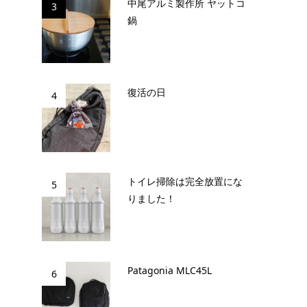
中尾アルミ製作所 ヤットコ
3
鍋
復活の日
4
トイレ掃除は完全放置にな
5
りました！
Patagonia MLC45L
6