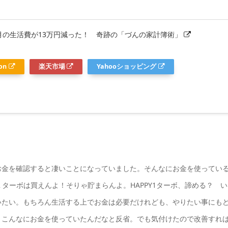
月の生活費が13万円減った！ 奇跡の「づんの家計簿術」
on
楽天市場
Yahooショッピング
お金を確認すると凄いことになっていました。そんなにお金を使ってい
１ターボは買えんよ！そりゃ貯まらんよ。HAPPY1ターボ、諦める？ い
いたい。もちろん生活する上でお金は必要だけれども、やりたい事にも
。こんなにお金を使っていたんだなと反省。でも気付けたので改善すれ