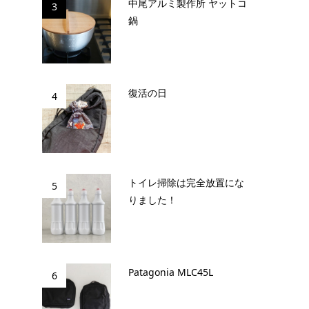
中尾アルミ製作所 ヤットコ
3
鍋
復活の日
4
トイレ掃除は完全放置にな
5
りました！
Patagonia MLC45L
6