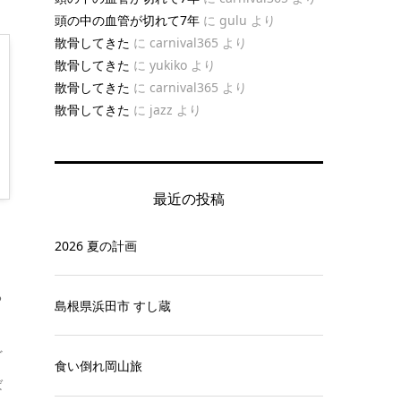
頭の中の血管が切れて7年
に
gulu
より
散骨してきた
に
carnival365
より
散骨してきた
に
yukiko
より
散骨してきた
に
carnival365
より
散骨してきた
に
jazz
より
最近の投稿
2026 夏の計画
る
島根県浜田市 すし蔵
ど
食い倒れ岡山旅
ば