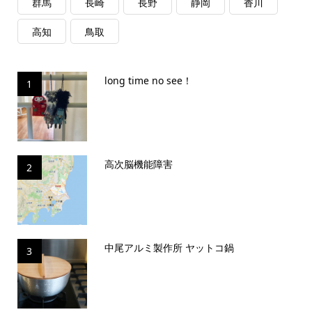
群馬
長崎
長野
静岡
香川
高知
鳥取
long time no see！
1
高次脳機能障害
2
中尾アルミ製作所 ヤットコ鍋
3