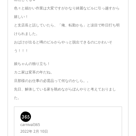
色々と細かい作業は大変ですがかなり綺麗なビルに引っ越すから
嬉しい！
と支店長と話していたら、「俺、転勤かも」と涙目で昨日打ち明
けられました。
おばけが出ると噂のビルからやっと脱出できるのにかわいそ
う！！！
娘ちゃんの独り立ち！
カニ家は変革の年だね。
旦那様のお仕事の必需品って何なのかしら。。
先日、解体している家を眺めながらぼんやりと考えておりまし
た。
carnival365
2022年 2月 10日