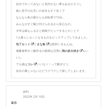
自分でやってみないと気付かない事もあるだろうし
娘と息子のお互いの会社もすぐ近くで
なんなら私の家からも自転車で15分。
みんながすぐ駆け付けられるから安心なの。
今年は娘もふるさと納税デビューするとのことで
1人暮らしセットなるものをピックアップしてみました。
包丁セット
と
まな板
は絶対いるもんね。
備蓄食料やご飯作るの面倒な日用に
鶏の炭火焼き
もい
いし
でも娘は
コレ
いいなー！って騒ぎそう。
自分の事じゃないけどワクワクして探してしまいます。
gulu
2022年 2月 10日
返信