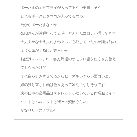
ポーたまのエビフライが入ってるやつ美味しそう！
どれもポークとタマゴが入ってるのね。
だからポーたまなのか。
guluさんが沖縄行ってる時、どんどんコロナが増えてきて
大丈夫かな大丈夫だよね？って心配していたのが随分前の
ような気がするけど先月かｗ
おばけ～～～。guluさん周辺のオモシロ話をたくさん教え
てもらったけど
それ自ら引き寄せてるからね！ズルいぐらい面白いよ。
娘の独り立ち計画は色々あって延期になりそうです。
夫の仕事の必需品はストレッチが効いている作業服とイン
パクトとヘルメットと諸々の資格ぐらい。
かなりリーズナブル♪