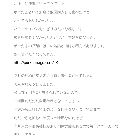
お正月に沖縄に行ってたでしょ
ポーたまというお店で数回購入して食べたけど
とってもおいしかったよ。
ハワイのスパムおにぎりみたいな感じです。
私も得意じゃなかったんだけど、大好きになった。
ポーたまの店舗にはこの缶詰が山ほど積んでありました。
あー食べたくなってきた。
http://porktamago.com/
２月の初めに支店内にコロナ陽性者が出てしまい
てんやわんやしてました。
私は在宅用ＰCを与えられていないので
一週間ただただ自宅待機となってしまい
今週から出社して山のような仕事をやっつけています
ただでさえ忙しい年度末の時期なのだけど
今月末に事務所移転があり肉体労働もあるので毎日スニーカーで
出社してるｗ