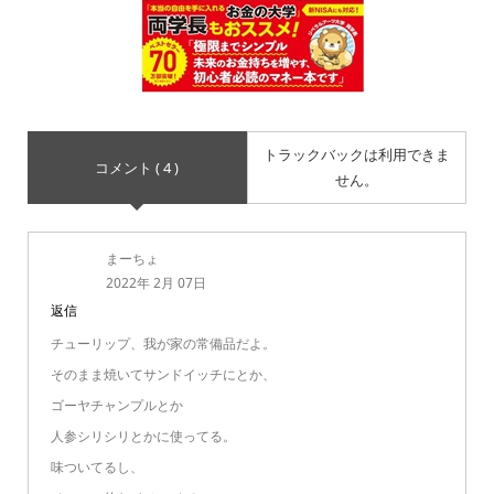
トラックバックは利用できま
コメント ( 4 )
せん。
まーちょ
2022年 2月 07日
返信
チューリップ、我が家の常備品だよ。
そのまま焼いてサンドイッチにとか、
ゴーヤチャンプルとか
人参シリシリとかに使ってる。
味ついてるし、