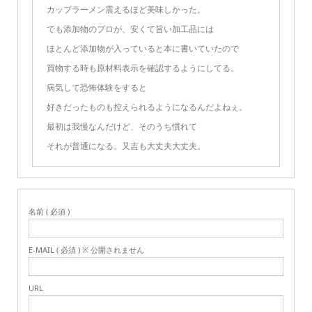
カップラーメン震えるほど美味しかった。
でも添加物のプロが、安くて旨い加工品には
ほとんど添加物が入っていると本に書いていたので
買物する時も原材料表示を確認するようにしてる。
病気して恐怖体験をすると
好きだったものも控えられるようになるんだよねぇ。
最初は我慢なんだけど、そのうち慣れて
それが普通になる。又吉も大丈夫大丈夫。
名前 ( 必須 )
E-MAIL ( 必須 ) ※ 公開されません
URL