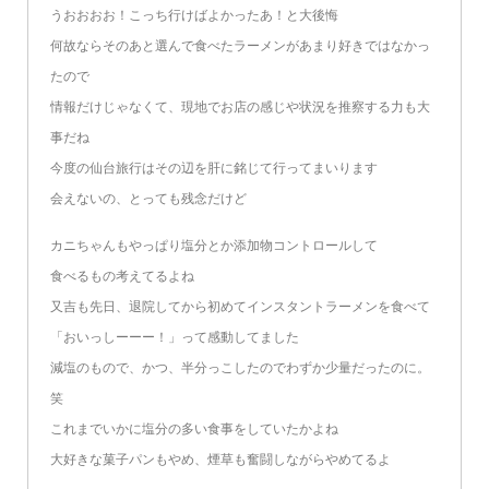
うおおおお！こっち行けばよかったあ！と大後悔
何故ならそのあと選んで食べたラーメンがあまり好きではなかっ
たので
情報だけじゃなくて、現地でお店の感じや状況を推察する力も大
事だね
今度の仙台旅行はその辺を肝に銘じて行ってまいります
会えないの、とっても残念だけど
カニちゃんもやっぱり塩分とか添加物コントロールして
食べるもの考えてるよね
又吉も先日、退院してから初めてインスタントラーメンを食べて
「おいっしーーー！」って感動してました
減塩のもので、かつ、半分っこしたのでわずか少量だったのに。
笑
これまでいかに塩分の多い食事をしていたかよね
大好きな菓子パンもやめ、煙草も奮闘しながらやめてるよ