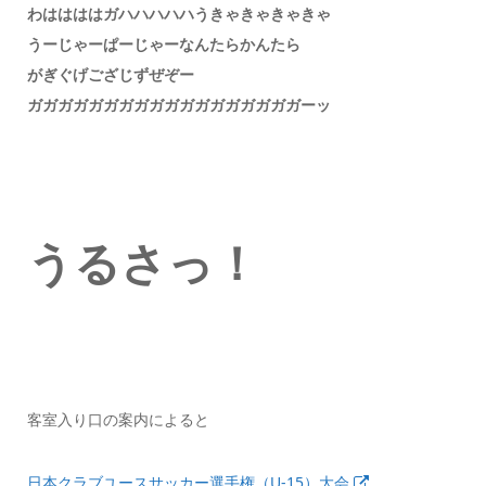
わははははガハハハハハうきゃきゃきゃきゃ
うーじゃーぱーじゃーなんたらかんたら
がぎぐげござじずぜぞー
ガガガガガガガガガガガガガガガガガガーッ
うるさっ！
客室入り口の案内によると
日本クラブユースサッカー選手権（U-15）大会