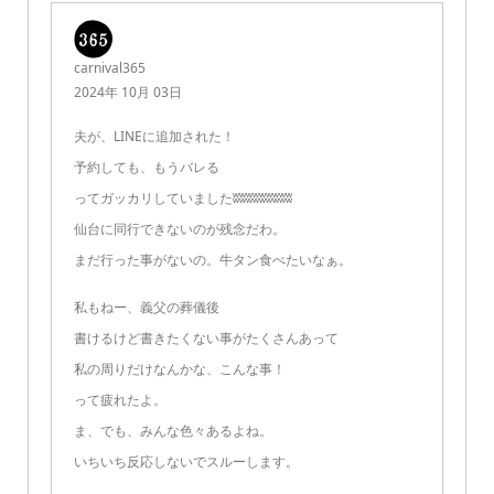
carnival365
2024年 10月 03日
夫が、LINEに追加された！
予約しても、もうバレる
ってガッカリしていましたʬʬʬʬʬʬʬʬʬ
仙台に同行できないのが残念だわ。
まだ行った事がないの。牛タン食べたいなぁ。
私もねー、義父の葬儀後
書けるけど書きたくない事がたくさんあって
私の周りだけなんかな、こんな事！
って疲れたよ。
ま、でも、みんな色々あるよね。
いちいち反応しないでスルーします。