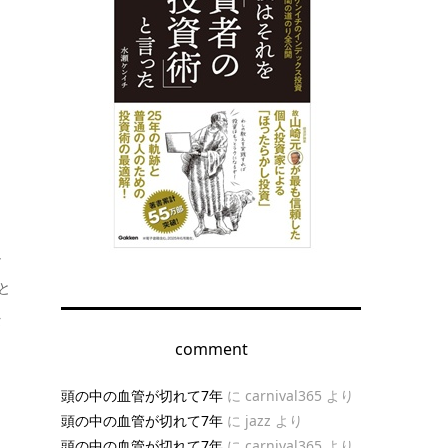
し
と
タ
comment
頭の中の血管が切れて7年
に
carnival365
より
頭の中の血管が切れて7年
に
jazz
より
頭の中の血管が切れて7年
に
carnival365
より