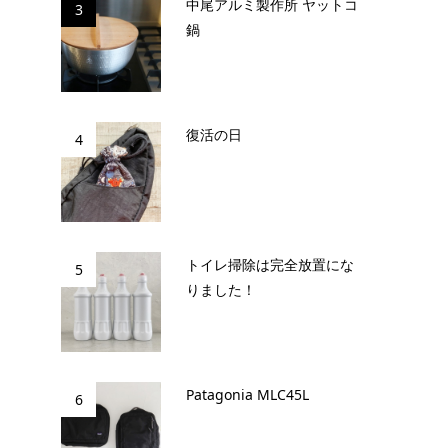
中尾アルミ製作所 ヤットコ
3
鍋
復活の日
4
トイレ掃除は完全放置にな
5
りました！
Patagonia MLC45L
6