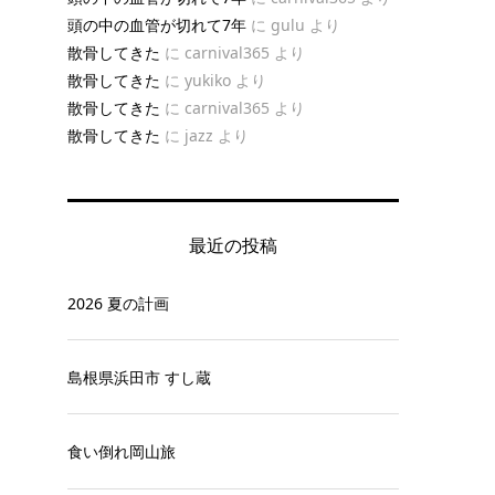
頭の中の血管が切れて7年
に
gulu
より
散骨してきた
に
carnival365
より
散骨してきた
に
yukiko
より
散骨してきた
に
carnival365
より
散骨してきた
に
jazz
より
最近の投稿
2026 夏の計画
島根県浜田市 すし蔵
食い倒れ岡山旅