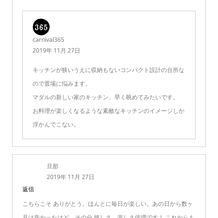
carnival365
2019年 11月 27日
キッチンが狭いうえに収納もないコンパクト設計の台所な
ので置場に悩みます。
マダルの新しい家のキッチン、早く眺めてみたいです。
お料理が楽しくなるような素敵なキッチンのイメージしか
浮かんでこない。
旦那
2019年 11月 27日
返信
こちらこそ ありがとう。ほんとに毎日が楽しい。あの日から数ヶ
月は辛かったけど、その分 嬉しさ、楽しさ倍増です！ これからも