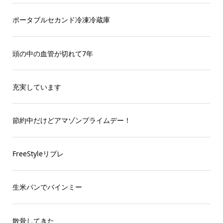
ポータブルセカンド冷凍冷蔵庫
頭の中の血管が切れて7年
充実しています
節約中だけどアマゾンプライムデー！
FreeStyleリブレ
生米パンでバインミー
散骨してきた