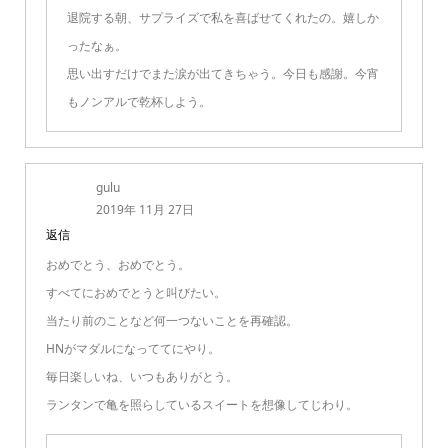
退院する朝、サプライズで私を喜ばせてくれたの。嬉しか
ったなぁ。
思い出すだけでまた涙が出てきちゃう。今日も感謝。今宵
もノンアルで乾杯しよう。
gulu
2019年 11月 27日
返信
おめでとう、おめでとう。
すべてにおめでとうと叫びたい。
当たり前のことなど何一つないことを再確認。
HNがマダルになっててにやり。
毎日楽しいね、いつもありがとう。
ランタンで亀を照らしているスイートを想像してじわり。