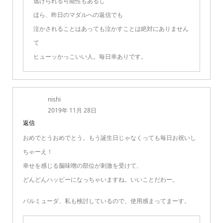
逃げられる可能性もあるし
ほら、昨日のマダルへの返信でも
泣かされることはあっても泣かすことは絶対にありません
て
ヒューッかっこいい人。毎日幸ありです。
nishi
2019年 11月 28日
返信
おめでとうおめでとう。もう誕生日じゃなくっても毎日お祝いし
ちゃーえ！
幸せを感じる脳味噌の部位が刺激を受けて、
どんどんハッピーになっちゃいますね。いいことだわー。
バルミューダ、私も検討しているので、使用感まってまーす。