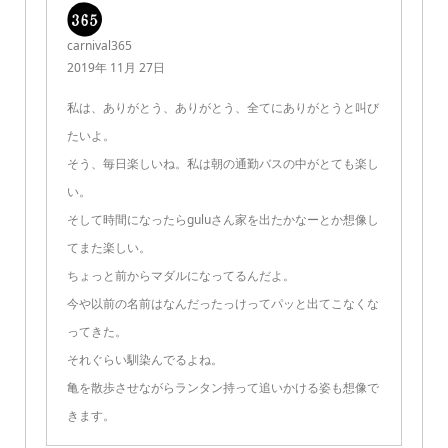
carnival365
2019年 11月 27日
私は、ありがとう、ありがとう、全てにありがとうと叫び
たいよ。
そう、毎日楽しいね。私は朝の通勤バスの中がとても楽し
い。
そして時間になったらguluさん家を出たかなーとか想像し
てまた楽しい。
ちょっと前からマダルになってるんだよ。
今や以前の名前はなんだったっけってパッと出てこなくな
ってきた。
それぐらい馴染んでるよね。
亀を散歩させながらランタン持って追いかける姿も想像で
きます。