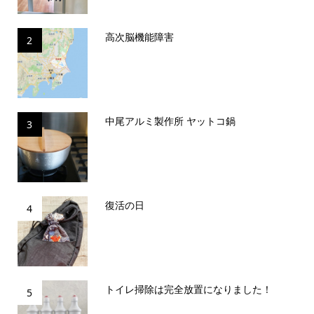
高次脳機能障害
2
中尾アルミ製作所 ヤットコ鍋
3
復活の日
4
トイレ掃除は完全放置になりました！
5